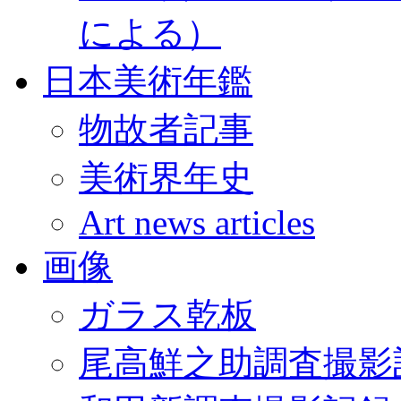
による）
日本美術年鑑
物故者記事
美術界年史
Art news articles
画像
ガラス乾板
尾高鮮之助調査撮影