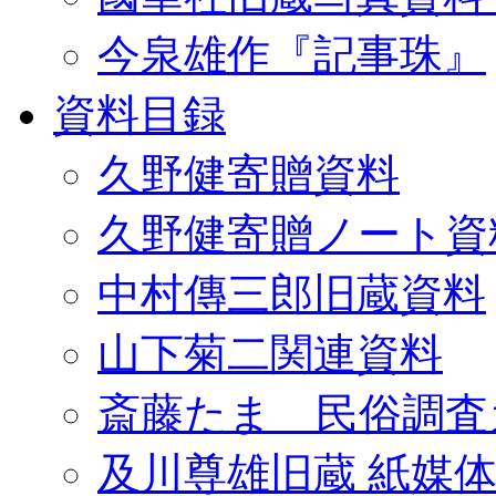
今泉雄作『記事珠』
資料目録
久野健寄贈資料
久野健寄贈ノート資
中村傳三郎旧蔵資料
山下菊二関連資料
斎藤たま 民俗調査
及川尊雄旧蔵 紙媒