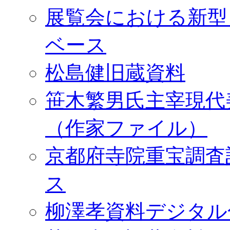
展覧会における新型
ベース
松島健旧蔵資料
笹木繁男氏主宰現代
（作家ファイル）
京都府寺院重宝調査
ス
柳澤孝資料デジタル