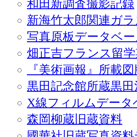
和田新調査撮影記録
新海竹太郎関連ガラ
写真原板データベー
畑正吉フランス留学
『美術画報』所載図
黒田記念館所蔵黒田
X線フィルムデータ
森岡柳蔵旧蔵資料
國華社旧蔵写真資料