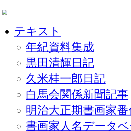
テキスト
年紀資料集成
黒田清輝日記
久米桂一郎日記
白馬会関係新聞記事
明治大正期書画家番
書画家人名データベ