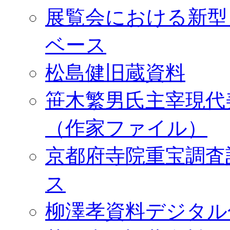
展覧会における新型
ベース
松島健旧蔵資料
笹木繁男氏主宰現代
（作家ファイル）
京都府寺院重宝調査
ス
柳澤孝資料デジタル