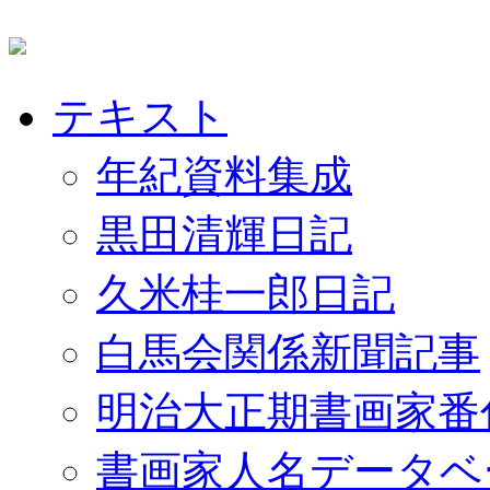
テキスト
年紀資料集成
黒田清輝日記
久米桂一郎日記
白馬会関係新聞記事
明治大正期書画家番
書画家人名データベ