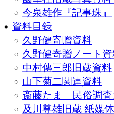
今泉雄作『記事珠』
資料目録
久野健寄贈資料
久野健寄贈ノート資
中村傳三郎旧蔵資料
山下菊二関連資料
斎藤たま 民俗調査
及川尊雄旧蔵 紙媒