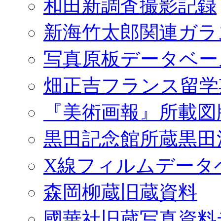
和田新調査撮影記録
新海竹太郎関連ガラ
写真原板データベー
畑正吉フランス留学
『美術画報』所載図
黒田記念館所蔵黒田
X線フィルムデータ
森岡柳蔵旧蔵資料
國華社旧蔵写真資料