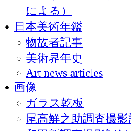
による）
日本美術年鑑
物故者記事
美術界年史
Art news articles
画像
ガラス乾板
尾高鮮之助調査撮影