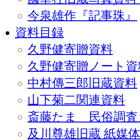
今泉雄作『記事珠』
資料目録
久野健寄贈資料
久野健寄贈ノート資
中村傳三郎旧蔵資料
山下菊二関連資料
斎藤たま 民俗調査
及川尊雄旧蔵 紙媒