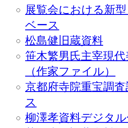
展覧会における新型
ベース
松島健旧蔵資料
笹木繁男氏主宰現代
（作家ファイル）
京都府寺院重宝調査
ス
柳澤孝資料デジタル