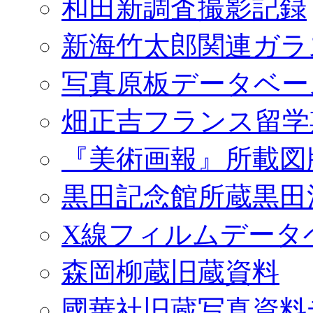
和田新調査撮影記録
新海竹太郎関連ガラ
写真原板データベー
畑正吉フランス留学
『美術画報』所載図
黒田記念館所蔵黒田
X線フィルムデータ
森岡柳蔵旧蔵資料
國華社旧蔵写真資料