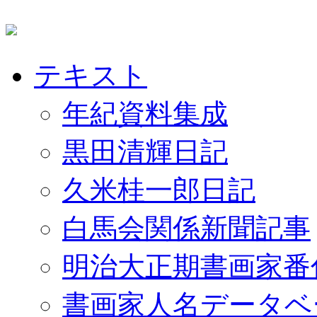
テキスト
年紀資料集成
黒田清輝日記
久米桂一郎日記
白馬会関係新聞記事
明治大正期書画家番
書画家人名データベ