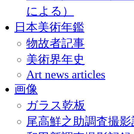
による）
日本美術年鑑
物故者記事
美術界年史
Art news articles
画像
ガラス乾板
尾高鮮之助調査撮影