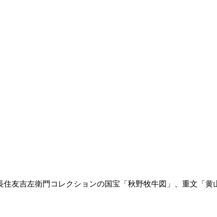
長住友吉左衛門コレクションの国宝「秋野牧牛図」、重文「黄山