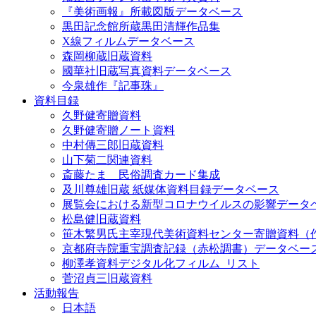
『美術画報』所載図版データベース
黒田記念館所蔵黒田清輝作品集
X線フィルムデータベース
森岡柳蔵旧蔵資料
國華社旧蔵写真資料データベース
今泉雄作『記事珠』
資料目録
久野健寄贈資料
久野健寄贈ノート資料
中村傳三郎旧蔵資料
山下菊二関連資料
斎藤たま 民俗調査カード集成
及川尊雄旧蔵 紙媒体資料目録データベース
展覧会における新型コロナウイルスの影響データ
松島健旧蔵資料
笹木繁男氏主宰現代美術資料センター寄贈資料（
京都府寺院重宝調査記録（赤松調書）データベー
柳澤孝資料デジタル化フィルム_リスト
菅沼貞三旧蔵資料
活動報告
日本語