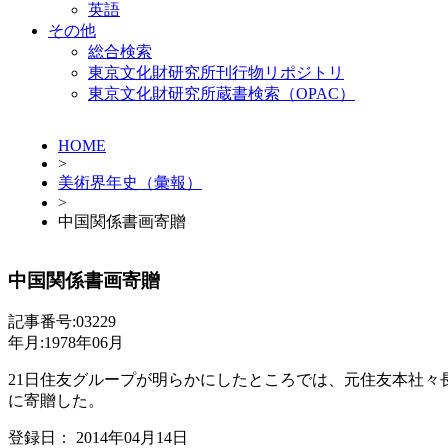
英語
その他
総合検索
東京文化財研究所刊行物リポジトリ
東京文化財研究所蔵書検索（OPAC）
HOME
>
美術界年史（彙報）
>
中国関係書画寄贈
中国関係書画寄贈
記事番号:03229
年月:1978年06月
21日住友グループが明らかにしたところでは、元住友本社々
に寄贈した。
登録日： 2014年04月14日