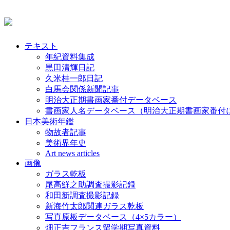
テキスト
年紀資料集成
黒田清輝日記
久米桂一郎日記
白馬会関係新聞記事
明治大正期書画家番付データベース
書画家人名データベース（明治大正期書画家番付
日本美術年鑑
物故者記事
美術界年史
Art news articles
画像
ガラス乾板
尾高鮮之助調査撮影記録
和田新調査撮影記録
新海竹太郎関連ガラス乾板
写真原板データベース（4×5カラー）
畑正吉フランス留学期写真資料