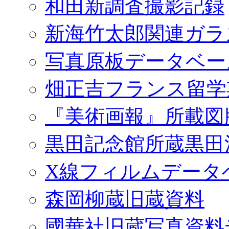
和田新調査撮影記録
新海竹太郎関連ガラ
写真原板データベー
畑正吉フランス留学
『美術画報』所載図
黒田記念館所蔵黒田
X線フィルムデータ
森岡柳蔵旧蔵資料
國華社旧蔵写真資料