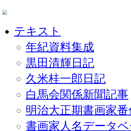
テキスト
年紀資料集成
黒田清輝日記
久米桂一郎日記
白馬会関係新聞記事
明治大正期書画家番
書画家人名データベ