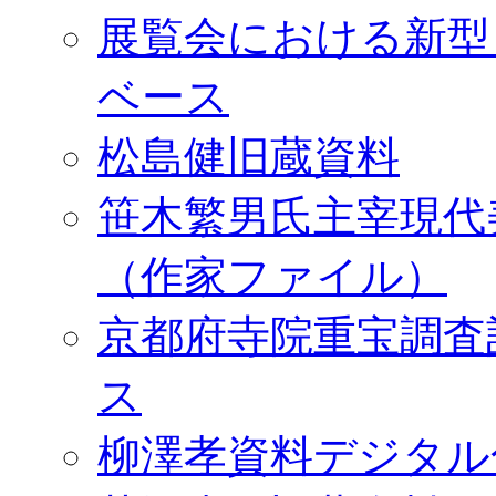
展覧会における新型
ベース
松島健旧蔵資料
笹木繁男氏主宰現代
（作家ファイル）
京都府寺院重宝調査
ス
柳澤孝資料デジタル