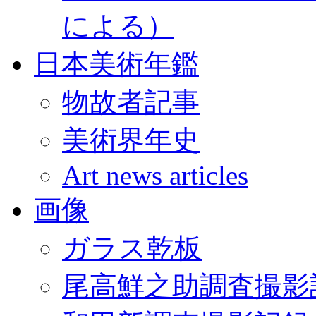
による）
日本美術年鑑
物故者記事
美術界年史
Art news articles
画像
ガラス乾板
尾高鮮之助調査撮影