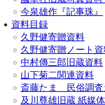
今泉雄作『記事珠』
資料目録
久野健寄贈資料
久野健寄贈ノート資
中村傳三郎旧蔵資料
山下菊二関連資料
斎藤たま 民俗調査
及川尊雄旧蔵 紙媒