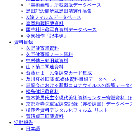
『美術画報』所載図版データベース
黒田記念館所蔵黒田清輝作品集
X線フィルムデータベース
森岡柳蔵旧蔵資料
國華社旧蔵写真資料データベース
今泉雄作『記事珠』
資料目録
久野健寄贈資料
久野健寄贈ノート資料
中村傳三郎旧蔵資料
山下菊二関連資料
斎藤たま 民俗調査カード集成
及川尊雄旧蔵 紙媒体資料目録データベース
展覧会における新型コロナウイルスの影響データ
松島健旧蔵資料
笹木繁男氏主宰現代美術資料センター寄贈資料（
京都府寺院重宝調査記録（赤松調書）データベー
柳澤孝資料デジタル化フィルム_リスト
菅沼貞三旧蔵資料
活動報告
日本語