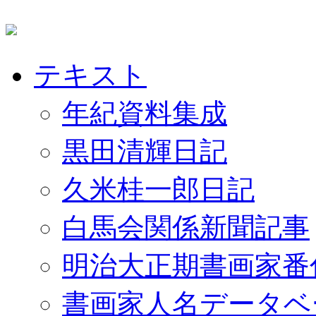
テキスト
年紀資料集成
黒田清輝日記
久米桂一郎日記
白馬会関係新聞記事
明治大正期書画家番
書画家人名データベ