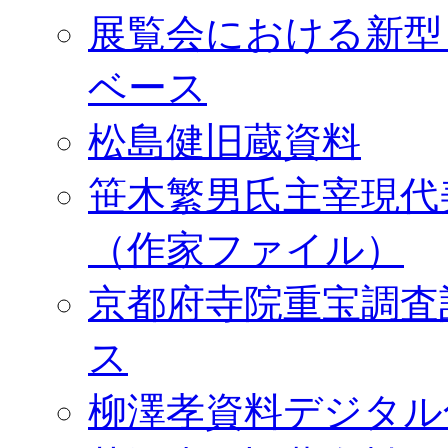
展覧会における新型
ベース
松島健旧蔵資料
笹木繁男氏主宰現代
（作家ファイル）
京都府寺院重宝調査
ス
柳澤孝資料デジタル