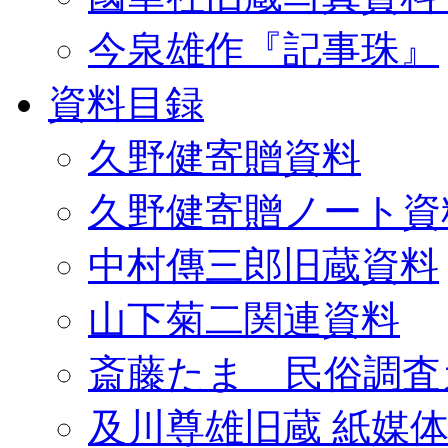
今泉雄作『記事珠』
資料目録
久野健寄贈資料
久野健寄贈ノート資
中村傳三郎旧蔵資料
山下菊二関連資料
斎藤たま 民俗調査
及川尊雄旧蔵 紙媒