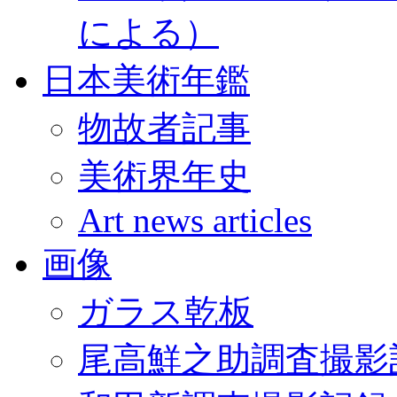
による）
日本美術年鑑
物故者記事
美術界年史
Art news articles
画像
ガラス乾板
尾高鮮之助調査撮影