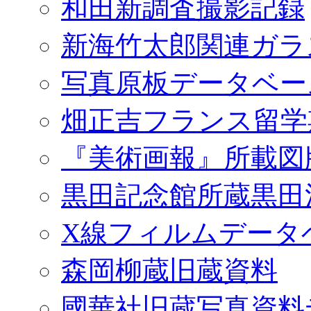
和田新調査撮影記録
新海竹太郎関連ガラ
写真原板データベー
畑正吉フランス留学
『美術画報』所載図
黒田記念館所蔵黒田
X線フィルムデータ
森岡柳蔵旧蔵資料
國華社旧蔵写真資料