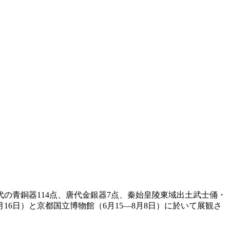
の青銅器114点、唐代金銀器7点、秦始皇陵東域出土武士俑・
16日）と京都国立博物館（6月15―8月8日）に於いて展観さ