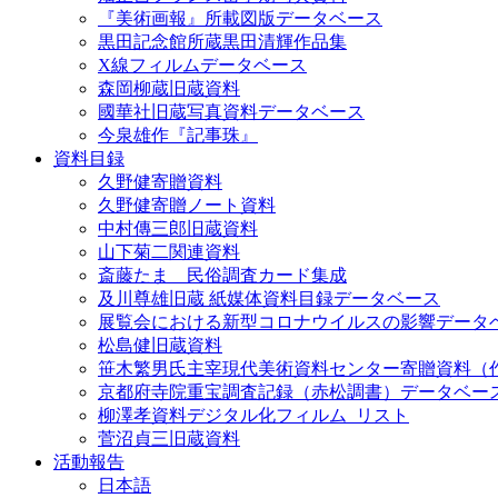
『美術画報』所載図版データベース
黒田記念館所蔵黒田清輝作品集
X線フィルムデータベース
森岡柳蔵旧蔵資料
國華社旧蔵写真資料データベース
今泉雄作『記事珠』
資料目録
久野健寄贈資料
久野健寄贈ノート資料
中村傳三郎旧蔵資料
山下菊二関連資料
斎藤たま 民俗調査カード集成
及川尊雄旧蔵 紙媒体資料目録データベース
展覧会における新型コロナウイルスの影響データ
松島健旧蔵資料
笹木繁男氏主宰現代美術資料センター寄贈資料（
京都府寺院重宝調査記録（赤松調書）データベー
柳澤孝資料デジタル化フィルム_リスト
菅沼貞三旧蔵資料
活動報告
日本語