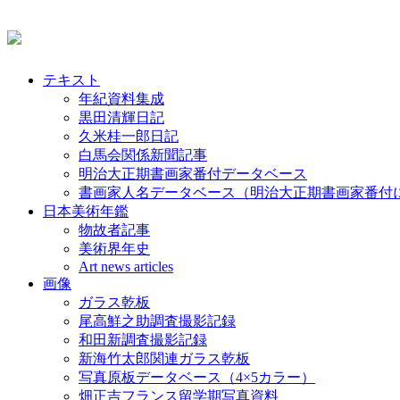
テキスト
年紀資料集成
黒田清輝日記
久米桂一郎日記
白馬会関係新聞記事
明治大正期書画家番付データベース
書画家人名データベース（明治大正期書画家番付
日本美術年鑑
物故者記事
美術界年史
Art news articles
画像
ガラス乾板
尾高鮮之助調査撮影記録
和田新調査撮影記録
新海竹太郎関連ガラス乾板
写真原板データベース（4×5カラー）
畑正吉フランス留学期写真資料