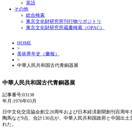
英語
その他
総合検索
東京文化財研究所刊行物リポジトリ
東京文化財研究所蔵書検索（OPAC）
HOME
>
美術界年史（彙報）
>
中華人民共和国古代青銅器展
中華人民共和国古代青銅器展
記事番号:03138
年月:1976年03月
日中文化交流協会創立20周年および日本経済新聞創刊百周年
陶馬など9点、合計130点が、中華人民共和国政府と中国出土文
れた。