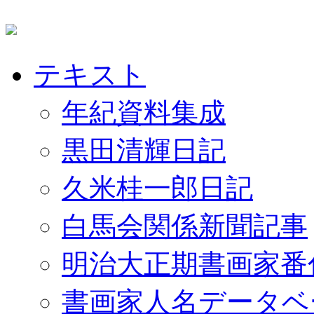
テキスト
年紀資料集成
黒田清輝日記
久米桂一郎日記
白馬会関係新聞記事
明治大正期書画家番
書画家人名データベ