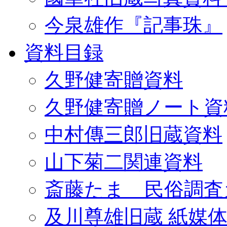
今泉雄作『記事珠』
資料目録
久野健寄贈資料
久野健寄贈ノート資
中村傳三郎旧蔵資料
山下菊二関連資料
斎藤たま 民俗調査
及川尊雄旧蔵 紙媒