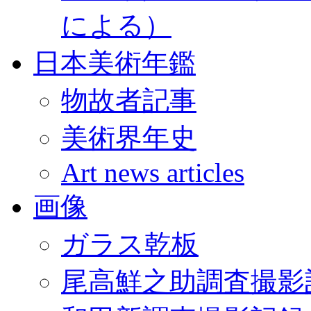
による）
日本美術年鑑
物故者記事
美術界年史
Art news articles
画像
ガラス乾板
尾高鮮之助調査撮影