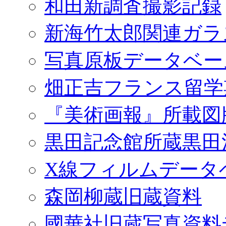
和田新調査撮影記録
新海竹太郎関連ガラ
写真原板データベー
畑正吉フランス留学
『美術画報』所載図
黒田記念館所蔵黒田
X線フィルムデータ
森岡柳蔵旧蔵資料
國華社旧蔵写真資料