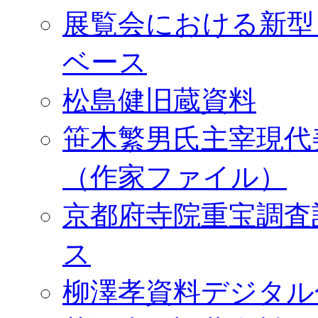
展覧会における新型
ベース
松島健旧蔵資料
笹木繁男氏主宰現代
（作家ファイル）
京都府寺院重宝調査
ス
柳澤孝資料デジタル