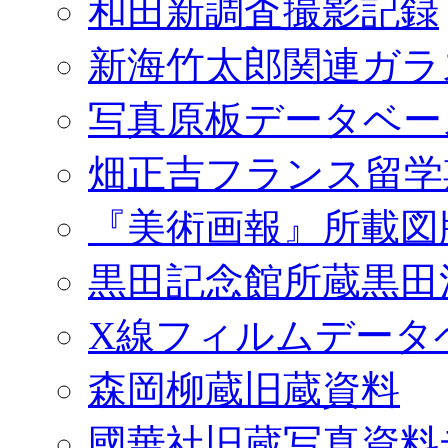
和田新調査撮影記録
新海竹太郎関連ガラ
写真原板データベー
畑正吉フランス留学
『美術画報』所載図
黒田記念館所蔵黒田
X線フィルムデータ
森岡柳蔵旧蔵資料
國華社旧蔵写真資料