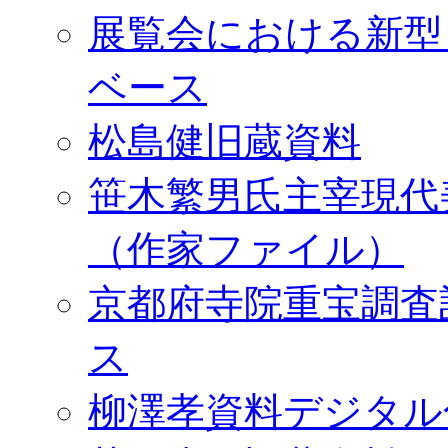
展覧会における新型
ベース
松島健旧蔵資料
笹木繁男氏主宰現代
（作家ファイル）
京都府寺院重宝調査
ス
柳澤孝資料デジタル