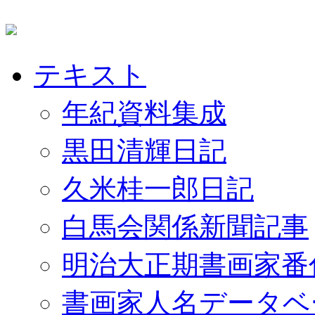
テキスト
年紀資料集成
黒田清輝日記
久米桂一郎日記
白馬会関係新聞記事
明治大正期書画家番
書画家人名データベ