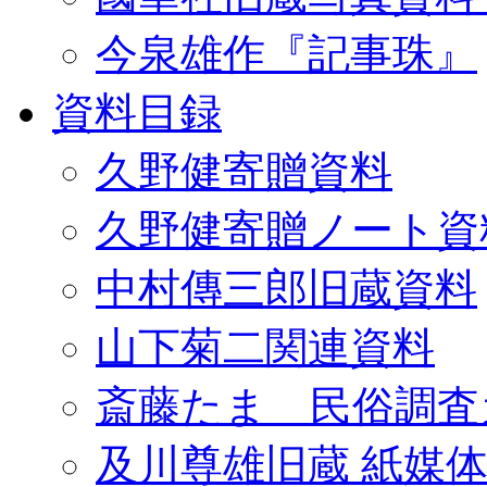
今泉雄作『記事珠』
資料目録
久野健寄贈資料
久野健寄贈ノート資
中村傳三郎旧蔵資料
山下菊二関連資料
斎藤たま 民俗調査
及川尊雄旧蔵 紙媒