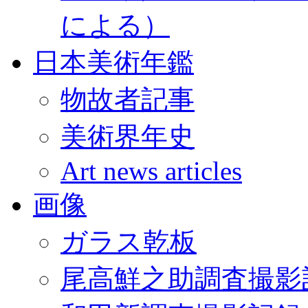
による）
日本美術年鑑
物故者記事
美術界年史
Art news articles
画像
ガラス乾板
尾高鮮之助調査撮影