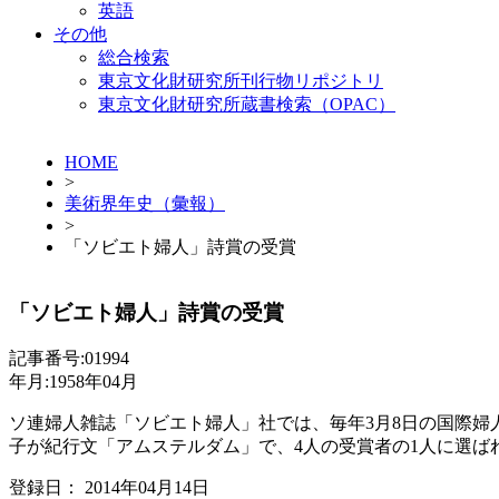
英語
その他
総合検索
東京文化財研究所刊行物リポジトリ
東京文化財研究所蔵書検索（OPAC）
HOME
>
美術界年史（彙報）
>
「ソビエト婦人」詩賞の受賞
「ソビエト婦人」詩賞の受賞
記事番号:01994
年月:1958年04月
ソ連婦人雑誌「ソビエト婦人」社では、毎年3月8日の国際婦
子が紀行文「アムステルダム」で、4人の受賞者の1人に選
登録日： 2014年04月14日