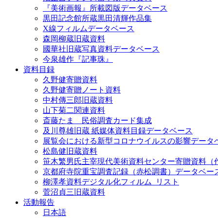
『美術画報』所載図版データベース
黒田記念館所蔵黒田清輝作品集
X線フィルムデータベース
森岡柳蔵旧蔵資料
國華社旧蔵写真資料データベース
今泉雄作『記事珠』
資料目録
久野健寄贈資料
久野健寄贈ノート資料
中村傳三郎旧蔵資料
山下菊二関連資料
斎藤たま 民俗調査カード集成
及川尊雄旧蔵 紙媒体資料目録データベース
展覧会における新型コロナウイルスの影響データ
松島健旧蔵資料
笹木繁男氏主宰現代美術資料センター寄贈資料（
京都府寺院重宝調査記録（赤松調書）データベー
柳澤孝資料デジタル化フィルム_リスト
菅沼貞三旧蔵資料
活動報告
日本語