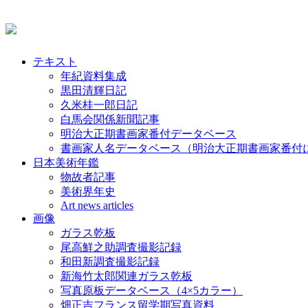
テキスト
年紀資料集成
黒田清輝日記
久米桂一郎日記
白馬会関係新聞記事
明治大正期書画家番付データベース
書画家人名データベース（明治大正期書画家番付
日本美術年鑑
物故者記事
美術界年史
Art news articles
画像
ガラス乾板
尾高鮮之助調査撮影記録
和田新調査撮影記録
新海竹太郎関連ガラス乾板
写真原板データベース（4×5カラー）
畑正吉フランス留学期写真資料