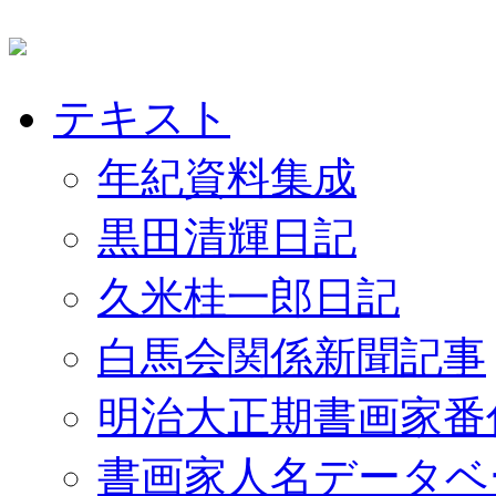
テキスト
年紀資料集成
黒田清輝日記
久米桂一郎日記
白馬会関係新聞記事
明治大正期書画家番
書画家人名データベ