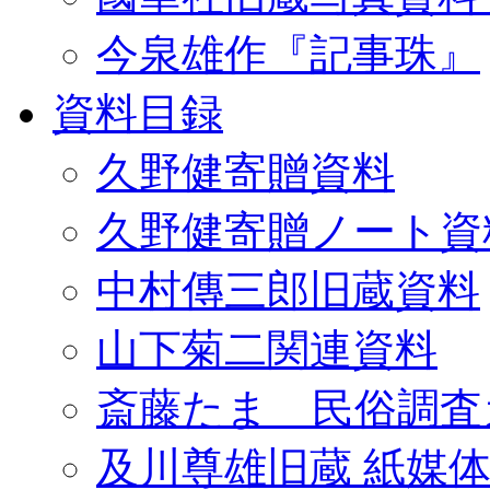
今泉雄作『記事珠』
資料目録
久野健寄贈資料
久野健寄贈ノート資
中村傳三郎旧蔵資料
山下菊二関連資料
斎藤たま 民俗調査
及川尊雄旧蔵 紙媒