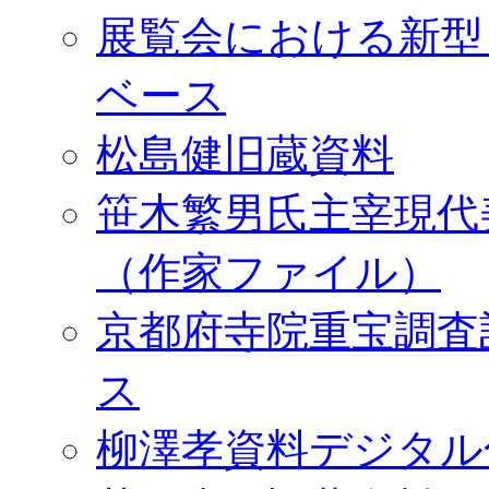
展覧会における新型
ベース
松島健旧蔵資料
笹木繁男氏主宰現代
（作家ファイル）
京都府寺院重宝調査
ス
柳澤孝資料デジタル