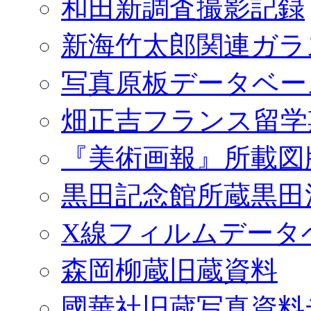
和田新調査撮影記録
新海竹太郎関連ガラ
写真原板データベー
畑正吉フランス留学
『美術画報』所載図
黒田記念館所蔵黒田
X線フィルムデータ
森岡柳蔵旧蔵資料
國華社旧蔵写真資料