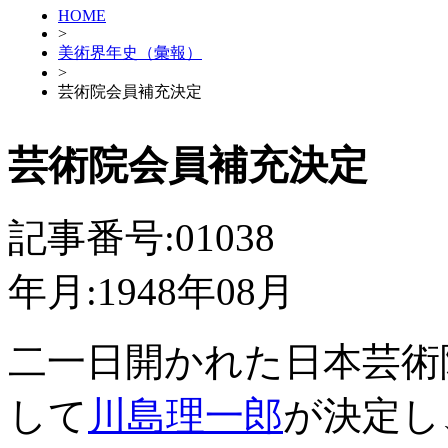
HOME
>
美術界年史（彙報）
>
芸術院会員補充決定
芸術院会員補充決定
記事番号:01038
年月:1948年08月
二一日開かれた日本芸術
して
川島理一郎
が決定し