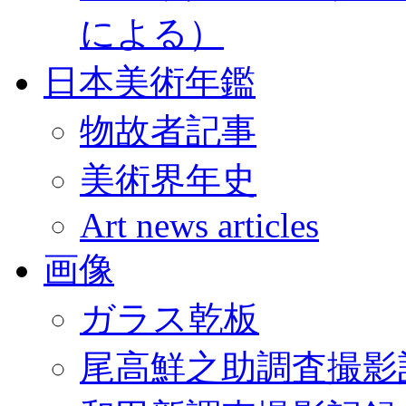
による）
日本美術年鑑
物故者記事
美術界年史
Art news articles
画像
ガラス乾板
尾高鮮之助調査撮影