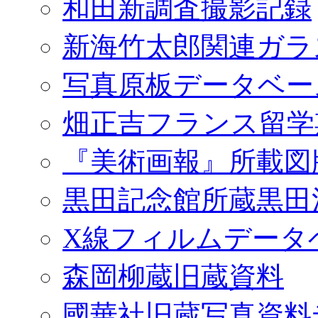
和田新調査撮影記録
新海竹太郎関連ガラ
写真原板データベー
畑正吉フランス留学
『美術画報』所載図
黒田記念館所蔵黒田
X線フィルムデータ
森岡柳蔵旧蔵資料
國華社旧蔵写真資料