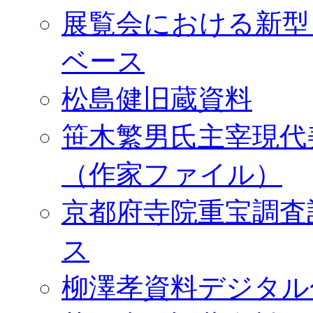
展覧会における新型
ベース
松島健旧蔵資料
笹木繁男氏主宰現代
（作家ファイル）
京都府寺院重宝調査
ス
柳澤孝資料デジタル