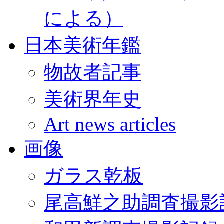
による）
日本美術年鑑
物故者記事
美術界年史
Art news articles
画像
ガラス乾板
尾高鮮之助調査撮影