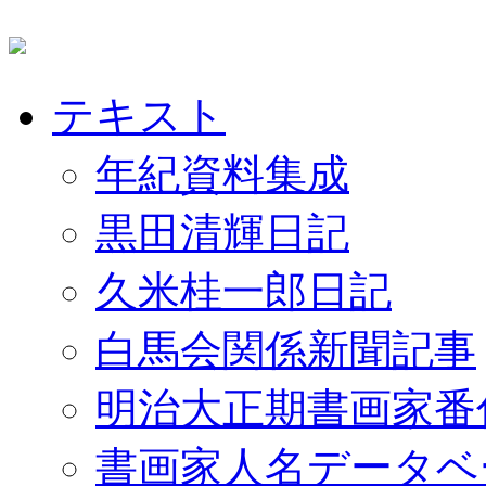
テキスト
年紀資料集成
黒田清輝日記
久米桂一郎日記
白馬会関係新聞記事
明治大正期書画家番
書画家人名データベ