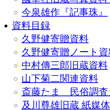
今泉雄作『記事珠』
資料目録
久野健寄贈資料
久野健寄贈ノート資
中村傳三郎旧蔵資料
山下菊二関連資料
斎藤たま 民俗調査
及川尊雄旧蔵 紙媒