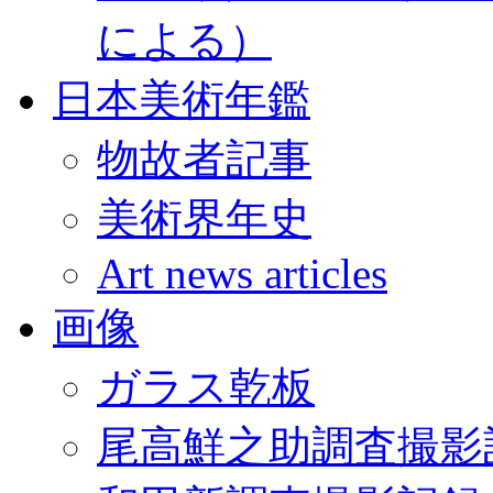
による）
日本美術年鑑
物故者記事
美術界年史
Art news articles
画像
ガラス乾板
尾高鮮之助調査撮影