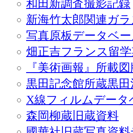
和田新調査撮影記録
新海竹太郎関連ガラ
写真原板データベー
畑正吉フランス留学
『美術画報』所載図
黒田記念館所蔵黒田
X線フィルムデータ
森岡柳蔵旧蔵資料
國華社旧蔵写真資料