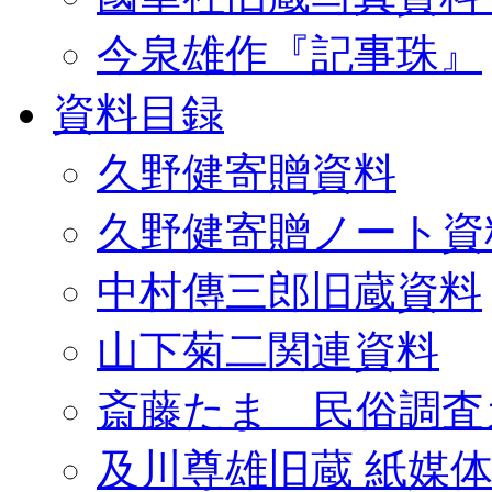
今泉雄作『記事珠』
資料目録
久野健寄贈資料
久野健寄贈ノート資
中村傳三郎旧蔵資料
山下菊二関連資料
斎藤たま 民俗調査
及川尊雄旧蔵 紙媒