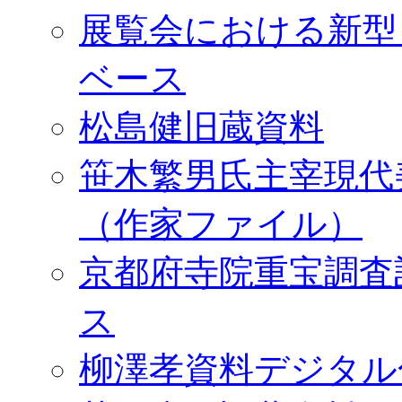
展覧会における新型
ベース
松島健旧蔵資料
笹木繁男氏主宰現代
（作家ファイル）
京都府寺院重宝調査
ス
柳澤孝資料デジタル