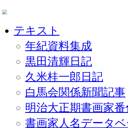
テキスト
年紀資料集成
黒田清輝日記
久米桂一郎日記
白馬会関係新聞記事
明治大正期書画家番
書画家人名データベ