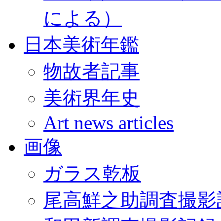
による）
日本美術年鑑
物故者記事
美術界年史
Art news articles
画像
ガラス乾板
尾高鮮之助調査撮影