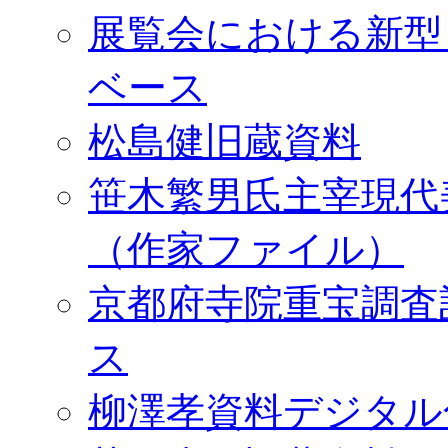
展覧会における新型
ベース
松島健旧蔵資料
笹木繁男氏主宰現代
（作家ファイル）
京都府寺院重宝調査
ス
柳澤孝資料デジタル