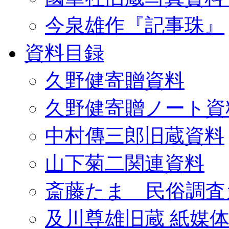
今泉雄作『記事珠』
資料目録
久野健寄贈資料
久野健寄贈ノート資
中村傳三郎旧蔵資料
山下菊二関連資料
斎藤たま 民俗調査
及川尊雄旧蔵 紙媒