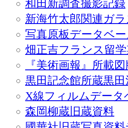
和田新調査撮影記録
新海竹太郎関連ガラ
写真原板データベー
畑正吉フランス留学
『美術画報』所載図
黒田記念館所蔵黒田
X線フィルムデータ
森岡柳蔵旧蔵資料
國華社旧蔵写真資料