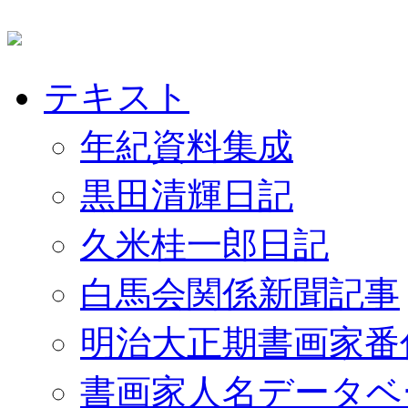
テキスト
年紀資料集成
黒田清輝日記
久米桂一郎日記
白馬会関係新聞記事
明治大正期書画家番
書画家人名データベ