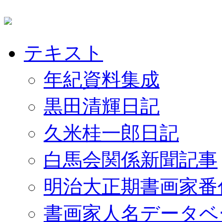
テキスト
年紀資料集成
黒田清輝日記
久米桂一郎日記
白馬会関係新聞記事
明治大正期書画家番
書画家人名データベ