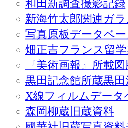
和田新調査撮影記録
新海竹太郎関連ガラ
写真原板データベー
畑正吉フランス留学
『美術画報』所載図
黒田記念館所蔵黒田
X線フィルムデータ
森岡柳蔵旧蔵資料
國華社旧蔵写真資料