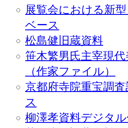
展覧会における新型
ベース
松島健旧蔵資料
笹木繁男氏主宰現代
（作家ファイル）
京都府寺院重宝調査
ス
柳澤孝資料デジタル