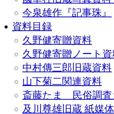
今泉雄作『記事珠』
資料目録
久野健寄贈資料
久野健寄贈ノート資
中村傳三郎旧蔵資料
山下菊二関連資料
斎藤たま 民俗調査
及川尊雄旧蔵 紙媒