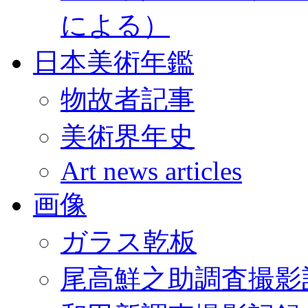
による）
日本美術年鑑
物故者記事
美術界年史
Art news articles
画像
ガラス乾板
尾高鮮之助調査撮影