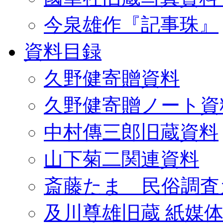
今泉雄作『記事珠』
資料目録
久野健寄贈資料
久野健寄贈ノート資
中村傳三郎旧蔵資料
山下菊二関連資料
斎藤たま 民俗調査
及川尊雄旧蔵 紙媒