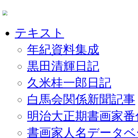
テキスト
年紀資料集成
黒田清輝日記
久米桂一郎日記
白馬会関係新聞記事
明治大正期書画家番
書画家人名データベ