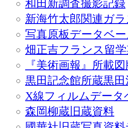
和田新調査撮影記録
新海竹太郎関連ガラ
写真原板データベー
畑正吉フランス留学
『美術画報』所載図
黒田記念館所蔵黒田
X線フィルムデータ
森岡柳蔵旧蔵資料
國華社旧蔵写真資料