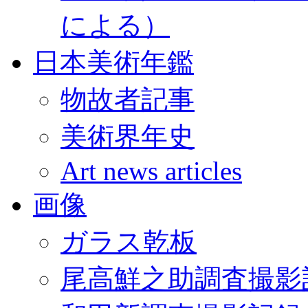
による）
日本美術年鑑
物故者記事
美術界年史
Art news articles
画像
ガラス乾板
尾高鮮之助調査撮影