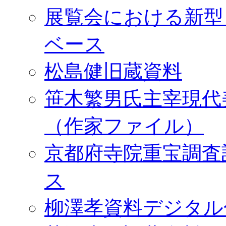
展覧会における新型
ベース
松島健旧蔵資料
笹木繁男氏主宰現代
（作家ファイル）
京都府寺院重宝調査
ス
柳澤孝資料デジタル