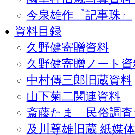
今泉雄作『記事珠』
資料目録
久野健寄贈資料
久野健寄贈ノート資
中村傳三郎旧蔵資料
山下菊二関連資料
斎藤たま 民俗調査
及川尊雄旧蔵 紙媒