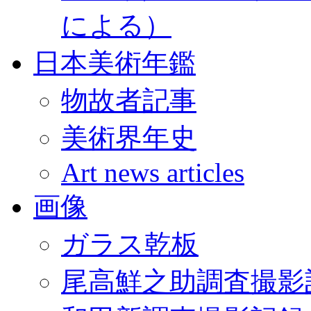
による）
日本美術年鑑
物故者記事
美術界年史
Art news articles
画像
ガラス乾板
尾高鮮之助調査撮影