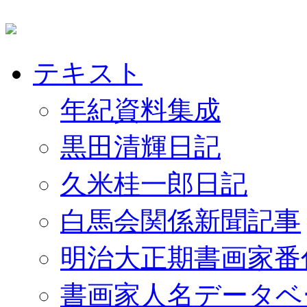
テキスト
年紀資料集成
黒田清輝日記
久米桂一郎日記
白馬会関係新聞記事
明治大正期書画家番
書画家人名データベ