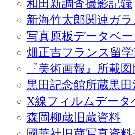
和田新調査撮影記録
新海竹太郎関連ガラ
写真原板データベー
畑正吉フランス留学
『美術画報』所載図
黒田記念館所蔵黒田
X線フィルムデータ
森岡柳蔵旧蔵資料
國華社旧蔵写真資料