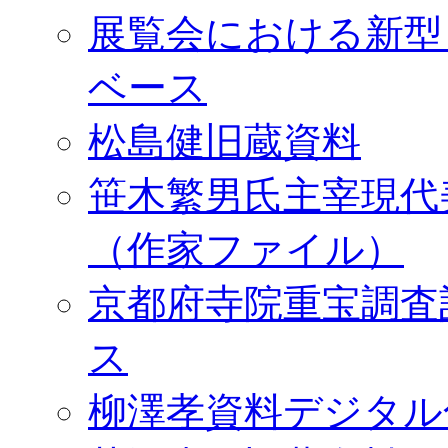
展覧会における新型
ベース
松島健旧蔵資料
笹木繁男氏主宰現代
（作家ファイル）
京都府寺院重宝調査
ス
柳澤孝資料デジタル