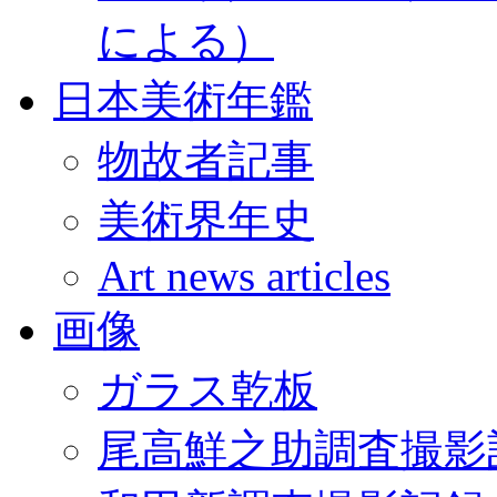
による）
日本美術年鑑
物故者記事
美術界年史
Art news articles
画像
ガラス乾板
尾高鮮之助調査撮影