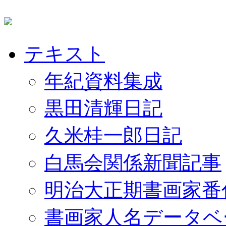
テキスト
年紀資料集成
黒田清輝日記
久米桂一郎日記
白馬会関係新聞記事
明治大正期書画家番
書画家人名データベ