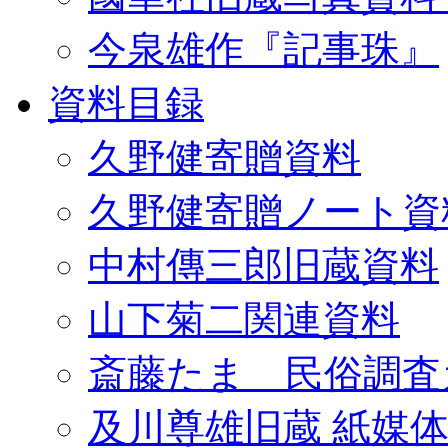
今泉雄作『記事珠』
資料目録
久野健寄贈資料
久野健寄贈ノート資
中村傳三郎旧蔵資料
山下菊二関連資料
斎藤たま 民俗調査
及川尊雄旧蔵 紙媒