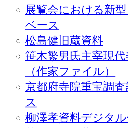
展覧会における新型
ベース
松島健旧蔵資料
笹木繁男氏主宰現代
（作家ファイル）
京都府寺院重宝調査
ス
柳澤孝資料デジタル