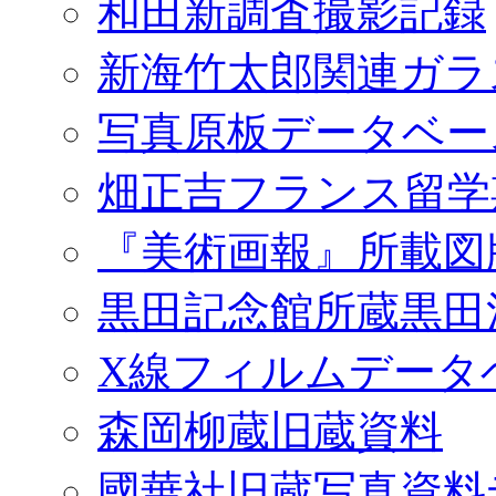
和田新調査撮影記録
新海竹太郎関連ガラ
写真原板データベー
畑正吉フランス留学
『美術画報』所載図
黒田記念館所蔵黒田
X線フィルムデータ
森岡柳蔵旧蔵資料
國華社旧蔵写真資料