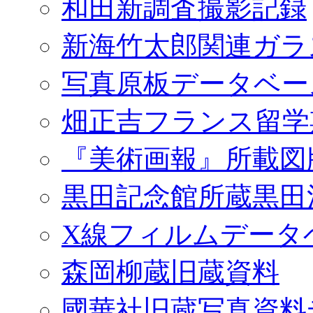
和田新調査撮影記録
新海竹太郎関連ガラ
写真原板データベー
畑正吉フランス留学
『美術画報』所載図
黒田記念館所蔵黒田
X線フィルムデータ
森岡柳蔵旧蔵資料
國華社旧蔵写真資料