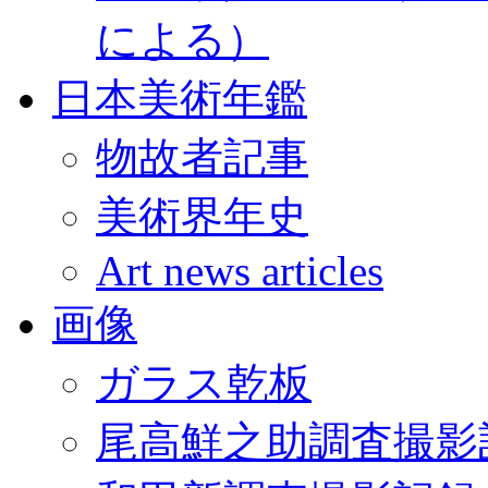
による）
日本美術年鑑
物故者記事
美術界年史
Art news articles
画像
ガラス乾板
尾高鮮之助調査撮影