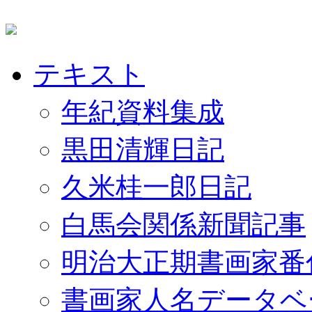
テキスト
年紀資料集成
黒田清輝日記
久米桂一郎日記
白馬会関係新聞記事
明治大正期書画家番
書画家人名データベ