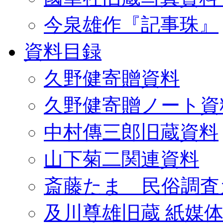
今泉雄作『記事珠』
資料目録
久野健寄贈資料
久野健寄贈ノート資
中村傳三郎旧蔵資料
山下菊二関連資料
斎藤たま 民俗調査
及川尊雄旧蔵 紙媒