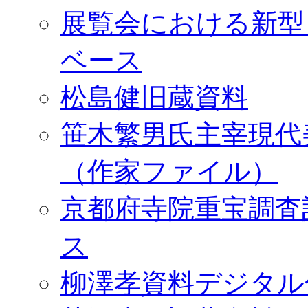
展覧会における新型
ベース
松島健旧蔵資料
笹木繁男氏主宰現代
（作家ファイル）
京都府寺院重宝調査
ス
柳澤孝資料デジタル