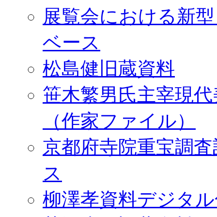
展覧会における新型
ベース
松島健旧蔵資料
笹木繁男氏主宰現代
（作家ファイル）
京都府寺院重宝調査
ス
柳澤孝資料デジタル