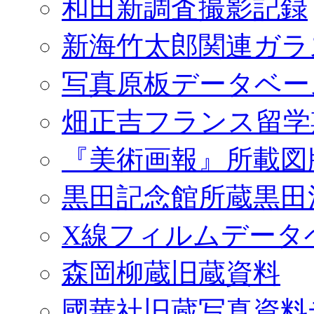
和田新調査撮影記録
新海竹太郎関連ガラ
写真原板データベー
畑正吉フランス留学
『美術画報』所載図
黒田記念館所蔵黒田
X線フィルムデータ
森岡柳蔵旧蔵資料
國華社旧蔵写真資料