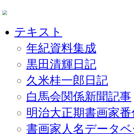
テキスト
年紀資料集成
黒田清輝日記
久米桂一郎日記
白馬会関係新聞記事
明治大正期書画家番
書画家人名データベ