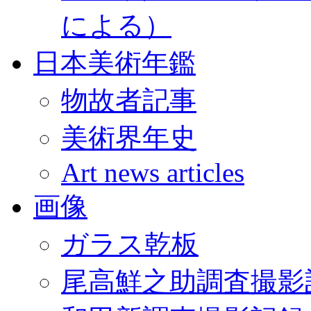
による）
日本美術年鑑
物故者記事
美術界年史
Art news articles
画像
ガラス乾板
尾高鮮之助調査撮影