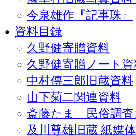
今泉雄作『記事珠』
資料目録
久野健寄贈資料
久野健寄贈ノート資
中村傳三郎旧蔵資料
山下菊二関連資料
斎藤たま 民俗調査
及川尊雄旧蔵 紙媒