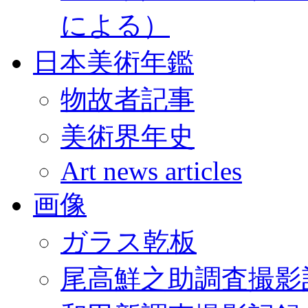
による）
日本美術年鑑
物故者記事
美術界年史
Art news articles
画像
ガラス乾板
尾高鮮之助調査撮影