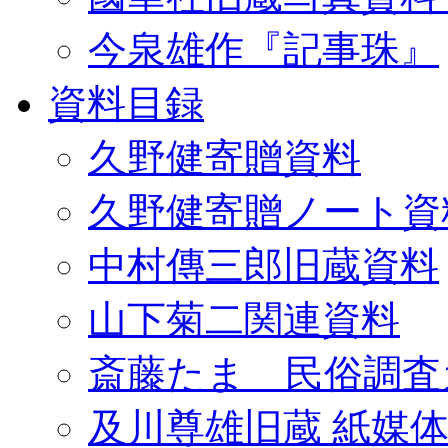
今泉雄作『記事珠』
資料目録
久野健寄贈資料
久野健寄贈ノート資
中村傳三郎旧蔵資料
山下菊二関連資料
斎藤たま 民俗調査
及川尊雄旧蔵 紙媒