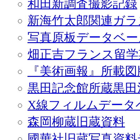
和田新調査撮影記録
新海竹太郎関連ガラ
写真原板データベー
畑正吉フランス留学
『美術画報』所載図
黒田記念館所蔵黒田
X線フィルムデータ
森岡柳蔵旧蔵資料
國華社旧蔵写真資料