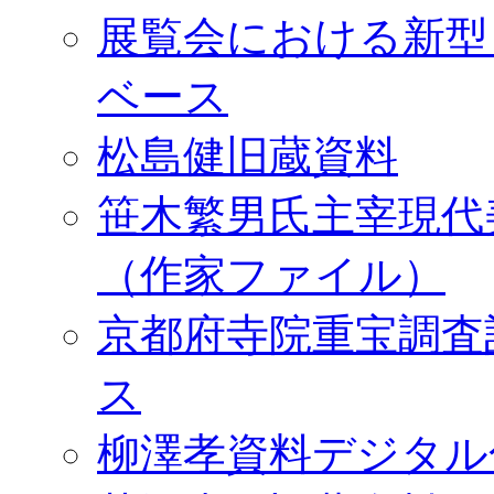
展覧会における新型
ベース
松島健旧蔵資料
笹木繁男氏主宰現代
（作家ファイル）
京都府寺院重宝調査
ス
柳澤孝資料デジタル