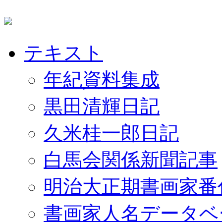
テキスト
年紀資料集成
黒田清輝日記
久米桂一郎日記
白馬会関係新聞記事
明治大正期書画家番
書画家人名データベ