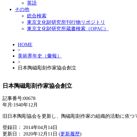
英語
その他
総合検索
東京文化財研究所刊行物リポジトリ
東京文化財研究所蔵書検索（OPAC）
HOME
>
美術界年史（彙報）
>
日本陶磁彫刻作家協会創立
日本陶磁彫刻作家協会創立
記事番号:00678
年月:1940年12月
旧日本陶彫協会を更新し、陶磁彫刻作家の組織的活動に依つ
登録日： 2014年04月14日
更新日： 2020年12月11日 (
更新履歴
)