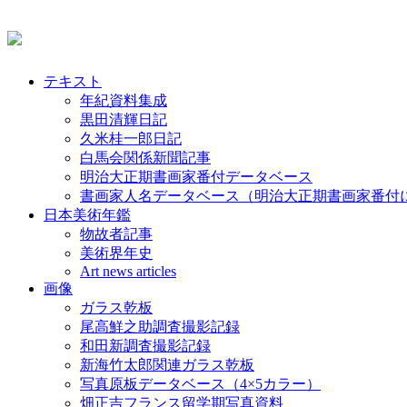
テキスト
年紀資料集成
黒田清輝日記
久米桂一郎日記
白馬会関係新聞記事
明治大正期書画家番付データベース
書画家人名データベース（明治大正期書画家番付
日本美術年鑑
物故者記事
美術界年史
Art news articles
画像
ガラス乾板
尾高鮮之助調査撮影記録
和田新調査撮影記録
新海竹太郎関連ガラス乾板
写真原板データベース（4×5カラー）
畑正吉フランス留学期写真資料