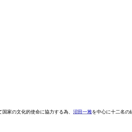
て国家の文化的使命に協力する為、
沼田一雅
を中心に十二名の