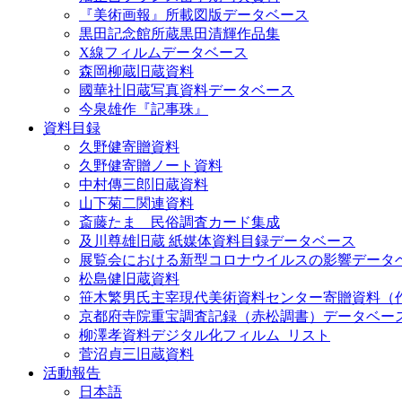
『美術画報』所載図版データベース
黒田記念館所蔵黒田清輝作品集
X線フィルムデータベース
森岡柳蔵旧蔵資料
國華社旧蔵写真資料データベース
今泉雄作『記事珠』
資料目録
久野健寄贈資料
久野健寄贈ノート資料
中村傳三郎旧蔵資料
山下菊二関連資料
斎藤たま 民俗調査カード集成
及川尊雄旧蔵 紙媒体資料目録データベース
展覧会における新型コロナウイルスの影響データ
松島健旧蔵資料
笹木繁男氏主宰現代美術資料センター寄贈資料（
京都府寺院重宝調査記録（赤松調書）データベー
柳澤孝資料デジタル化フィルム_リスト
菅沼貞三旧蔵資料
活動報告
日本語