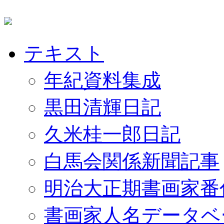
テキスト
年紀資料集成
黒田清輝日記
久米桂一郎日記
白馬会関係新聞記事
明治大正期書画家番
書画家人名データベ