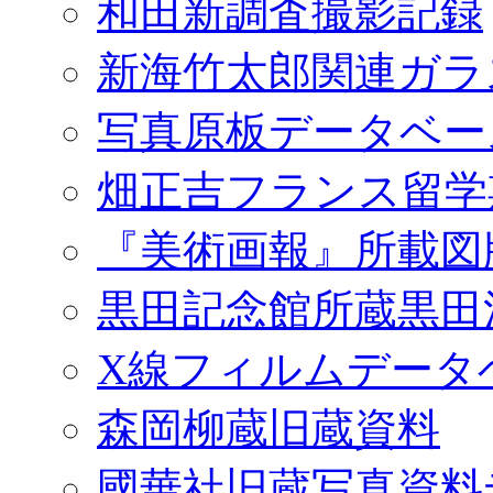
和田新調査撮影記録
新海竹太郎関連ガラ
写真原板データベー
畑正吉フランス留学
『美術画報』所載図
黒田記念館所蔵黒田
X線フィルムデータ
森岡柳蔵旧蔵資料
國華社旧蔵写真資料