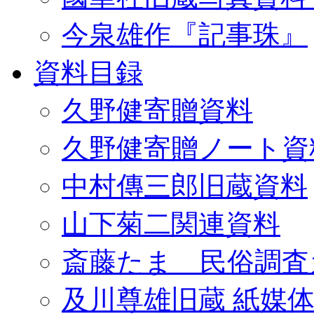
今泉雄作『記事珠』
資料目録
久野健寄贈資料
久野健寄贈ノート資
中村傳三郎旧蔵資料
山下菊二関連資料
斎藤たま 民俗調査
及川尊雄旧蔵 紙媒