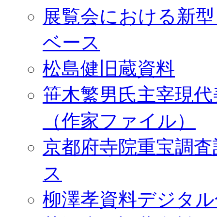
展覧会における新型
ベース
松島健旧蔵資料
笹木繁男氏主宰現代
（作家ファイル）
京都府寺院重宝調査
ス
柳澤孝資料デジタル