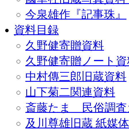
今泉雄作『記事珠』
資料目録
久野健寄贈資料
久野健寄贈ノート資
中村傳三郎旧蔵資料
山下菊二関連資料
斎藤たま 民俗調査
及川尊雄旧蔵 紙媒