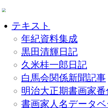
テキスト
年紀資料集成
黒田清輝日記
久米桂一郎日記
白馬会関係新聞記事
明治大正期書画家番
書画家人名データベ