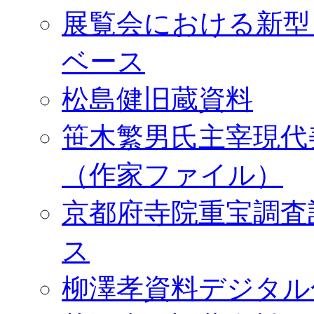
展覧会における新型
ベース
松島健旧蔵資料
笹木繁男氏主宰現代
（作家ファイル）
京都府寺院重宝調査
ス
柳澤孝資料デジタル