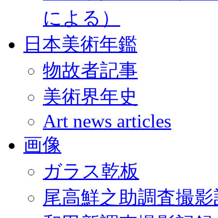
による）
日本美術年鑑
物故者記事
美術界年史
Art news articles
画像
ガラス乾板
尾高鮮之助調査撮影