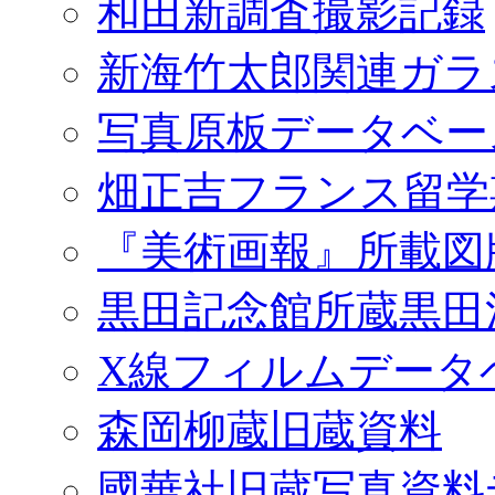
和田新調査撮影記録
新海竹太郎関連ガラ
写真原板データベー
畑正吉フランス留学
『美術画報』所載図
黒田記念館所蔵黒田
X線フィルムデータ
森岡柳蔵旧蔵資料
國華社旧蔵写真資料