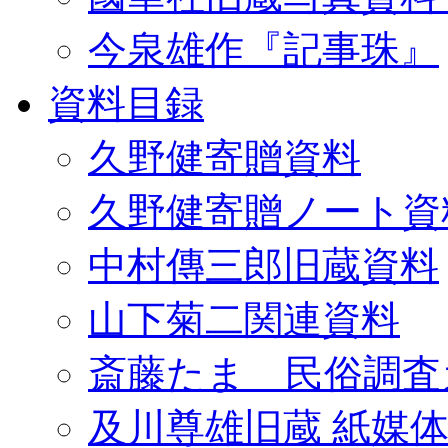
今泉雄作『記事珠』
資料目録
久野健寄贈資料
久野健寄贈ノート資
中村傳三郎旧蔵資料
山下菊二関連資料
斎藤たま 民俗調査
及川尊雄旧蔵 紙媒