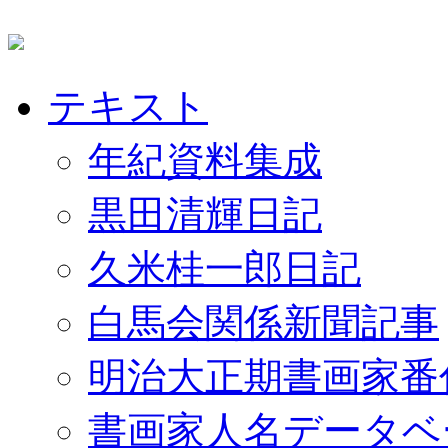
テキスト
年紀資料集成
黒田清輝日記
久米桂一郎日記
白馬会関係新聞記事
明治大正期書画家番
書画家人名データベ