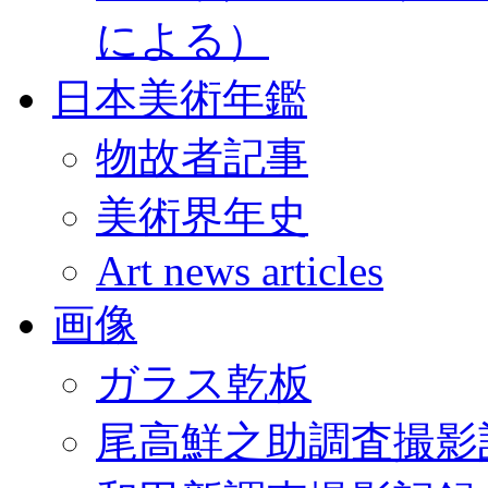
による）
日本美術年鑑
物故者記事
美術界年史
Art news articles
画像
ガラス乾板
尾高鮮之助調査撮影