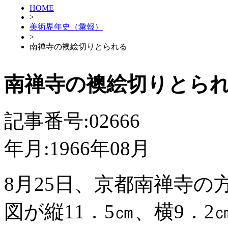
HOME
>
美術界年史（彙報）
>
南禅寺の襖絵切りとられる
南禅寺の襖絵切りとら
記事番号:02666
年月:1966年08月
8月25日、京都南禅寺
図が縦11．5㎝、横9．