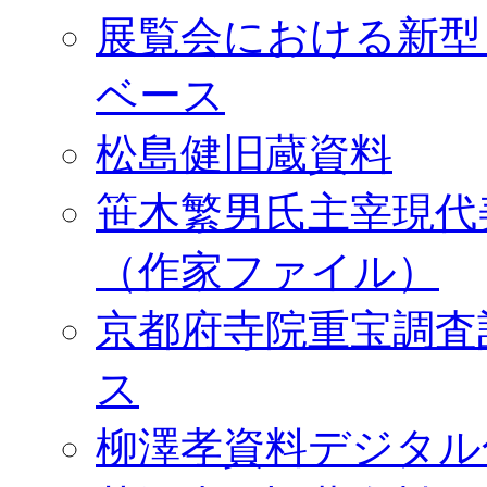
展覧会における新型
ベース
松島健旧蔵資料
笹木繁男氏主宰現代
（作家ファイル）
京都府寺院重宝調査
ス
柳澤孝資料デジタル