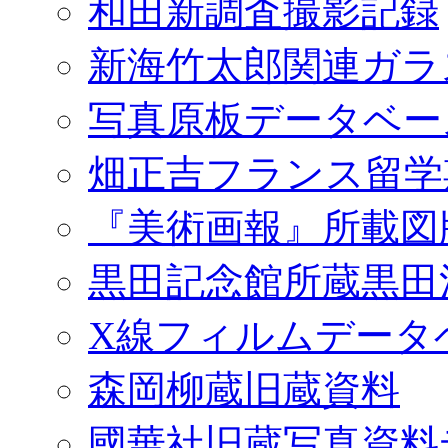
和田新調査撮影記録
新海竹太郎関連ガラ
写真原板データベー
畑正吉フランス留学
『美術画報』所載図
黒田記念館所蔵黒田
X線フィルムデータ
森岡柳蔵旧蔵資料
國華社旧蔵写真資料