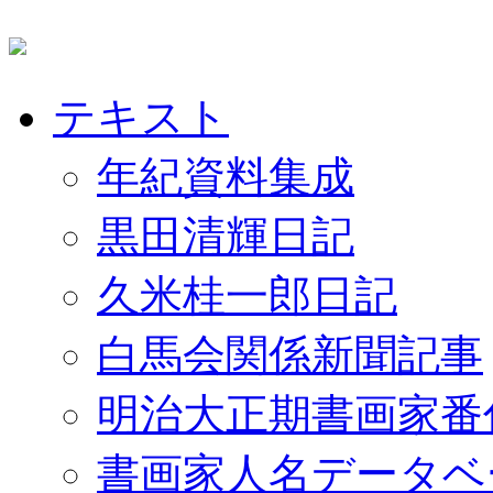
テキスト
年紀資料集成
黒田清輝日記
久米桂一郎日記
白馬会関係新聞記事
明治大正期書画家番
書画家人名データベ