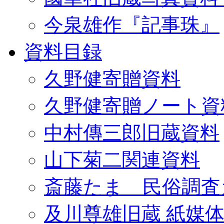
今泉雄作『記事珠』
資料目録
久野健寄贈資料
久野健寄贈ノート資
中村傳三郎旧蔵資料
山下菊二関連資料
斎藤たま 民俗調査
及川尊雄旧蔵 紙媒