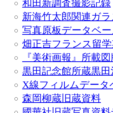
和田新調査撮影記録
新海竹太郎関連ガラ
写真原板データベー
畑正吉フランス留学
『美術画報』所載図
黒田記念館所蔵黒田
X線フィルムデータ
森岡柳蔵旧蔵資料
國華社旧蔵写真資料