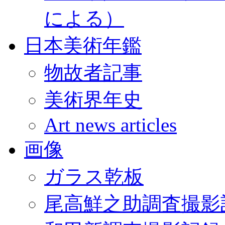
による）
日本美術年鑑
物故者記事
美術界年史
Art news articles
画像
ガラス乾板
尾高鮮之助調査撮影