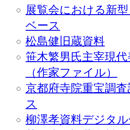
展覧会における新型
ベース
松島健旧蔵資料
笹木繁男氏主宰現代
（作家ファイル）
京都府寺院重宝調査
ス
柳澤孝資料デジタル