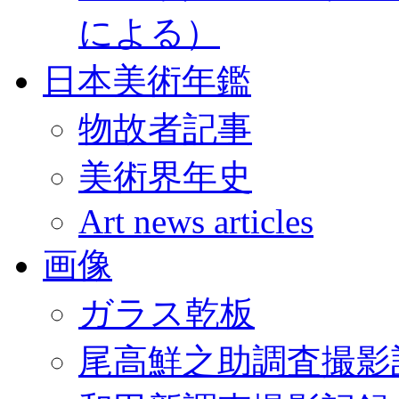
による）
日本美術年鑑
物故者記事
美術界年史
Art news articles
画像
ガラス乾板
尾高鮮之助調査撮影