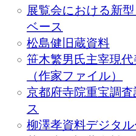
展覧会における新型
ベース
松島健旧蔵資料
笹木繁男氏主宰現代
（作家ファイル）
京都府寺院重宝調査
ス
柳澤孝資料デジタル