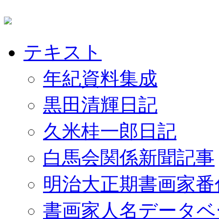
テキスト
年紀資料集成
黒田清輝日記
久米桂一郎日記
白馬会関係新聞記事
明治大正期書画家番
書画家人名データベ