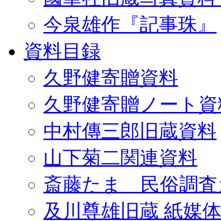
今泉雄作『記事珠』
資料目録
久野健寄贈資料
久野健寄贈ノート資
中村傳三郎旧蔵資料
山下菊二関連資料
斎藤たま 民俗調査
及川尊雄旧蔵 紙媒