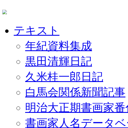
テキスト
年紀資料集成
黒田清輝日記
久米桂一郎日記
白馬会関係新聞記事
明治大正期書画家番
書画家人名データベ