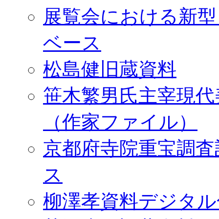
展覧会における新型
ベース
松島健旧蔵資料
笹木繁男氏主宰現代
（作家ファイル）
京都府寺院重宝調査
ス
柳澤孝資料デジタル