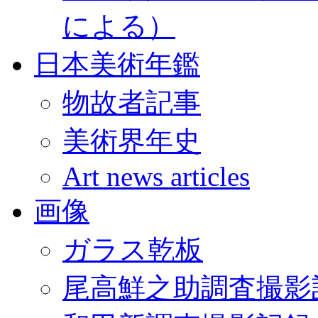
による）
日本美術年鑑
物故者記事
美術界年史
Art news articles
画像
ガラス乾板
尾高鮮之助調査撮影