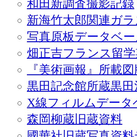
和田新調査撮影記録
新海竹太郎関連ガラ
写真原板データベー
畑正吉フランス留学
『美術画報』所載図
黒田記念館所蔵黒田
X線フィルムデータ
森岡柳蔵旧蔵資料
國華社旧蔵写真資料