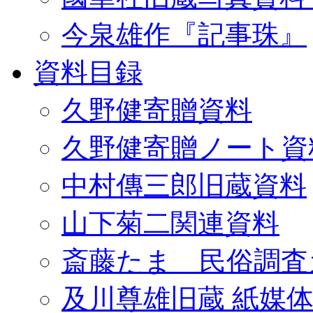
今泉雄作『記事珠』
資料目録
久野健寄贈資料
久野健寄贈ノート資
中村傳三郎旧蔵資料
山下菊二関連資料
斎藤たま 民俗調査
及川尊雄旧蔵 紙媒