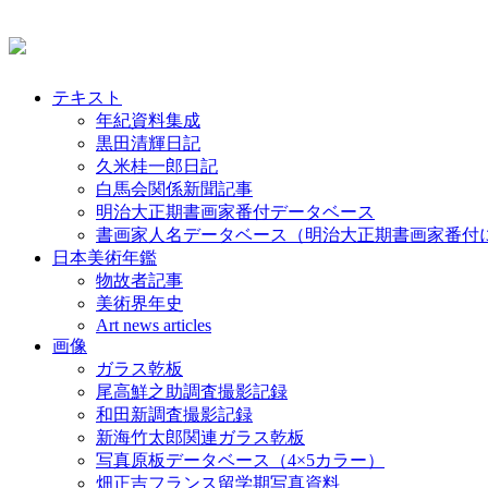
テキスト
年紀資料集成
黒田清輝日記
久米桂一郎日記
白馬会関係新聞記事
明治大正期書画家番付データベース
書画家人名データベース（明治大正期書画家番付
日本美術年鑑
物故者記事
美術界年史
Art news articles
画像
ガラス乾板
尾高鮮之助調査撮影記録
和田新調査撮影記録
新海竹太郎関連ガラス乾板
写真原板データベース（4×5カラー）
畑正吉フランス留学期写真資料