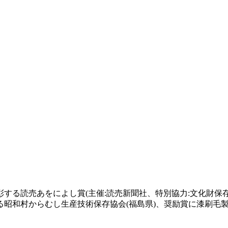
する読売あをによし賞(主催:読売新聞社、特別協力:文化財保
昭和村からむし生産技術保存協会(福島県)、奨励賞に漆刷毛製