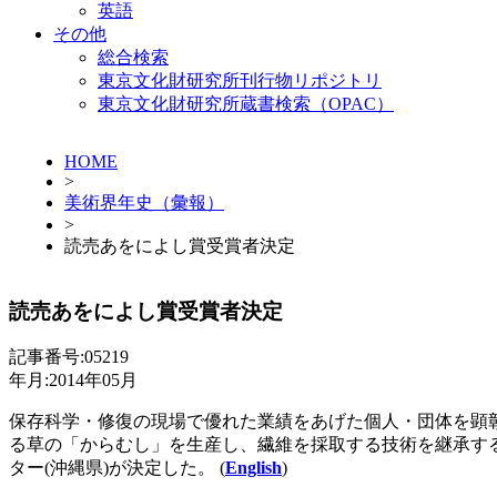
英語
その他
総合検索
東京文化財研究所刊行物リポジトリ
東京文化財研究所蔵書検索（OPAC）
HOME
>
美術界年史（彙報）
>
読売あをによし賞受賞者決定
読売あをによし賞受賞者決定
記事番号:05219
年月:2014年05月
保存科学・修復の現場で優れた業績をあげた個人・団体を顕彰
る草の「からむし」を生産し、繊維を採取する技術を継承する
ター(沖縄県)が決定した。 (
English
)