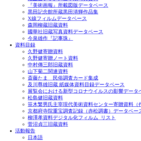
『美術画報』所載図版データベース
黒田記念館所蔵黒田清輝作品集
X線フィルムデータベース
森岡柳蔵旧蔵資料
國華社旧蔵写真資料データベース
今泉雄作『記事珠』
資料目録
久野健寄贈資料
久野健寄贈ノート資料
中村傳三郎旧蔵資料
山下菊二関連資料
斎藤たま 民俗調査カード集成
及川尊雄旧蔵 紙媒体資料目録データベース
展覧会における新型コロナウイルスの影響データ
松島健旧蔵資料
笹木繁男氏主宰現代美術資料センター寄贈資料（
京都府寺院重宝調査記録（赤松調書）データベー
柳澤孝資料デジタル化フィルム_リスト
菅沼貞三旧蔵資料
活動報告
日本語