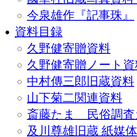
今泉雄作『記事珠』
資料目録
久野健寄贈資料
久野健寄贈ノート資
中村傳三郎旧蔵資料
山下菊二関連資料
斎藤たま 民俗調査
及川尊雄旧蔵 紙媒