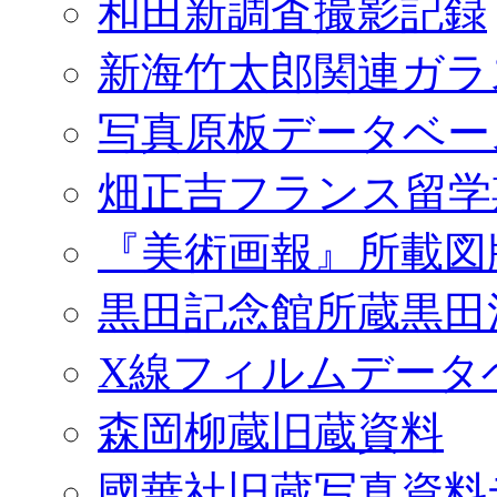
和田新調査撮影記録
新海竹太郎関連ガラ
写真原板データベー
畑正吉フランス留学
『美術画報』所載図
黒田記念館所蔵黒田
X線フィルムデータ
森岡柳蔵旧蔵資料
國華社旧蔵写真資料