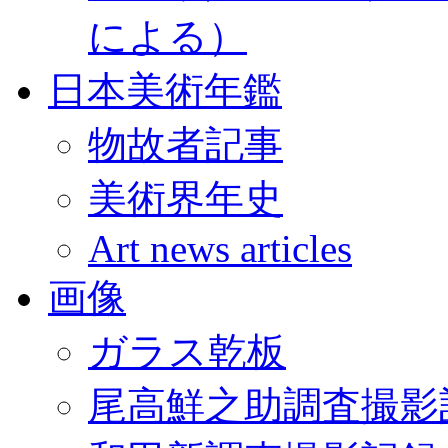
による）
日本美術年鑑
物故者記事
美術界年史
Art news articles
画像
ガラス乾板
尾高鮮之助調査撮影