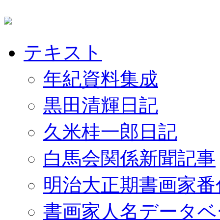
テキスト
年紀資料集成
黒田清輝日記
久米桂一郎日記
白馬会関係新聞記事
明治大正期書画家番
書画家人名データベ