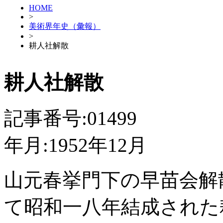
HOME
>
美術界年史（彙報）
>
耕人社解散
耕人社解散
記事番号:01499
年月:1952年12月
山元春挙門下の早苗会解
て昭和一八年結成された