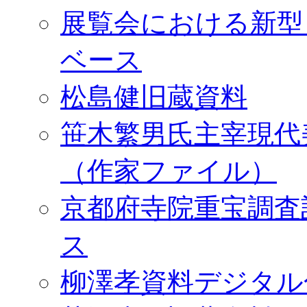
展覧会における新型
ベース
松島健旧蔵資料
笹木繁男氏主宰現代
（作家ファイル）
京都府寺院重宝調査
ス
柳澤孝資料デジタル