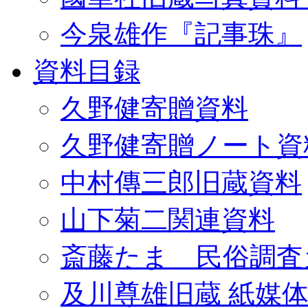
今泉雄作『記事珠』
資料目録
久野健寄贈資料
久野健寄贈ノート資
中村傳三郎旧蔵資料
山下菊二関連資料
斎藤たま 民俗調査
及川尊雄旧蔵 紙媒