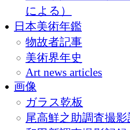
による）
日本美術年鑑
物故者記事
美術界年史
Art news articles
画像
ガラス乾板
尾高鮮之助調査撮影