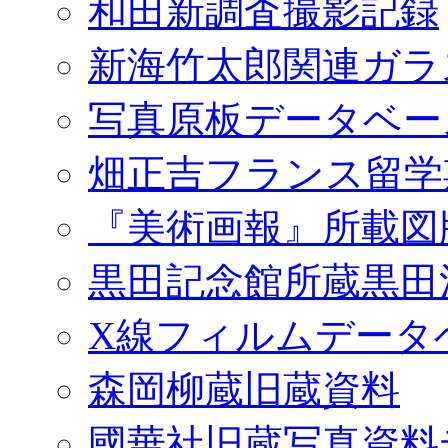
和田新調査撮影記録
新海竹太郎関連ガラ
写真原板データベー
畑正吉フランス留学
『美術画報』所載図
黒田記念館所蔵黒田
X線フィルムデータ
森岡柳蔵旧蔵資料
國華社旧蔵写真資料