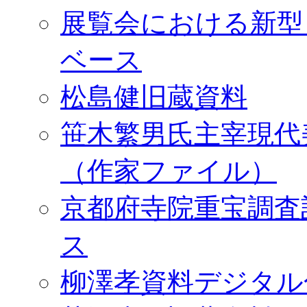
展覧会における新型
ベース
松島健旧蔵資料
笹木繁男氏主宰現代
（作家ファイル）
京都府寺院重宝調査
ス
柳澤孝資料デジタル