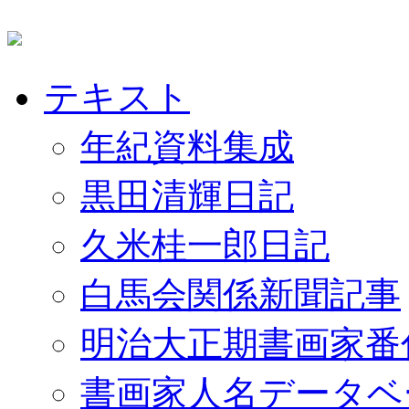
テキスト
年紀資料集成
黒田清輝日記
久米桂一郎日記
白馬会関係新聞記事
明治大正期書画家番
書画家人名データベ