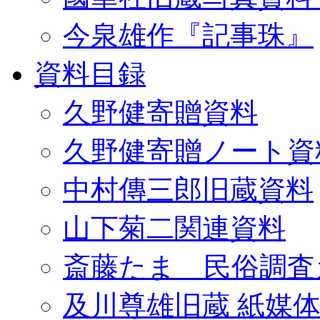
今泉雄作『記事珠』
資料目録
久野健寄贈資料
久野健寄贈ノート資
中村傳三郎旧蔵資料
山下菊二関連資料
斎藤たま 民俗調査
及川尊雄旧蔵 紙媒