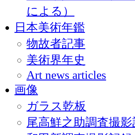
による）
日本美術年鑑
物故者記事
美術界年史
Art news articles
画像
ガラス乾板
尾高鮮之助調査撮影