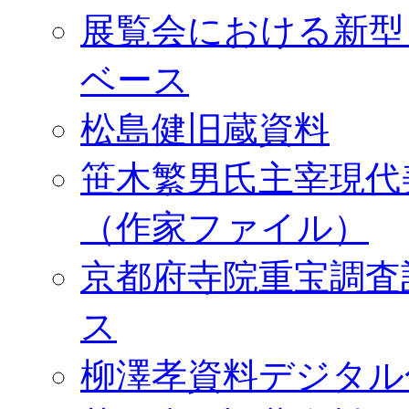
展覧会における新型
ベース
松島健旧蔵資料
笹木繁男氏主宰現代
（作家ファイル）
京都府寺院重宝調査
ス
柳澤孝資料デジタル