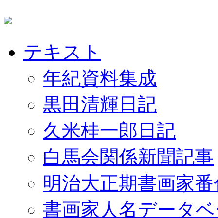
テキスト
年紀資料集成
黒田清輝日記
久米桂一郎日記
白馬会関係新聞記事
明治大正期書画家番
書画家人名データベ