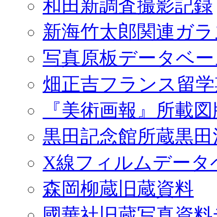
和田新調査撮影記録
新海竹太郎関連ガラ
写真原板データベー
畑正吉フランス留学
『美術画報』所載図
黒田記念館所蔵黒田
X線フィルムデータ
森岡柳蔵旧蔵資料
國華社旧蔵写真資料