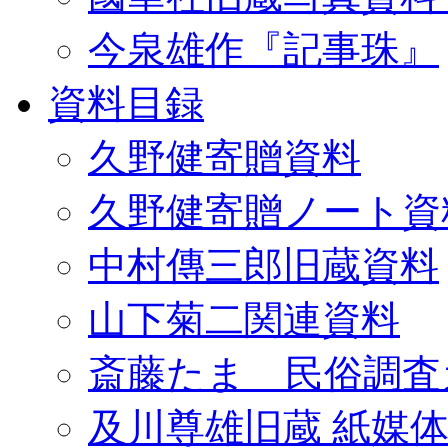
今泉雄作『記事珠』
資料目録
久野健寄贈資料
久野健寄贈ノート資
中村傳三郎旧蔵資料
山下菊二関連資料
斎藤たま 民俗調査
及川尊雄旧蔵 紙媒