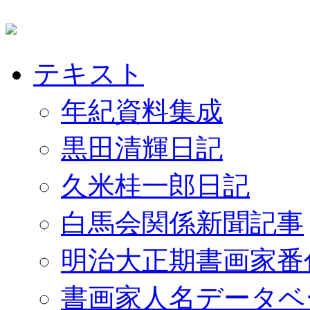
テキスト
年紀資料集成
黒田清輝日記
久米桂一郎日記
白馬会関係新聞記事
明治大正期書画家番
書画家人名データベ