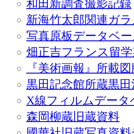
和田新調査撮影記録
新海竹太郎関連ガラ
写真原板データベー
畑正吉フランス留学
『美術画報』所載図
黒田記念館所蔵黒田
X線フィルムデータ
森岡柳蔵旧蔵資料
國華社旧蔵写真資料