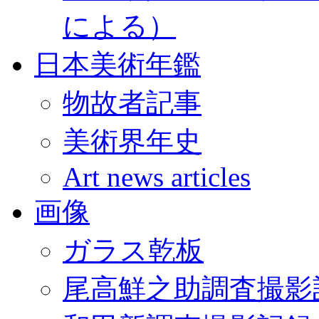
による）
日本美術年鑑
物故者記事
美術界年史
Art news articles
画像
ガラス乾板
尾高鮮之助調査撮影