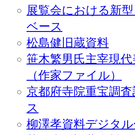
展覧会における新型
ベース
松島健旧蔵資料
笹木繁男氏主宰現代
（作家ファイル）
京都府寺院重宝調査
ス
柳澤孝資料デジタル