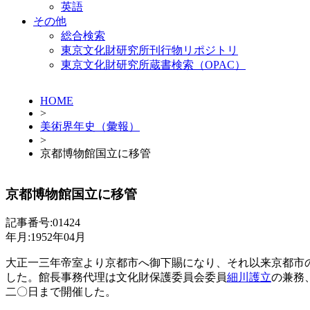
英語
その他
総合検索
東京文化財研究所刊行物リポジトリ
東京文化財研究所蔵書検索（OPAC）
HOME
>
美術界年史（彙報）
>
京都博物館国立に移管
京都博物館国立に移管
記事番号:01424
年月:1952年04月
大正一三年帝室より京都市へ御下賜になり、それ以来京都市
した。館長事務代理は文化財保護委員会委員
細川護立
の兼務
二〇日まで開催した。