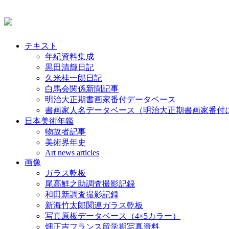
テキスト
年紀資料集成
黒田清輝日記
久米桂一郎日記
白馬会関係新聞記事
明治大正期書画家番付データベース
書画家人名データベース（明治大正期書画家番付
日本美術年鑑
物故者記事
美術界年史
Art news articles
画像
ガラス乾板
尾高鮮之助調査撮影記録
和田新調査撮影記録
新海竹太郎関連ガラス乾板
写真原板データベース（4×5カラー）
畑正吉フランス留学期写真資料