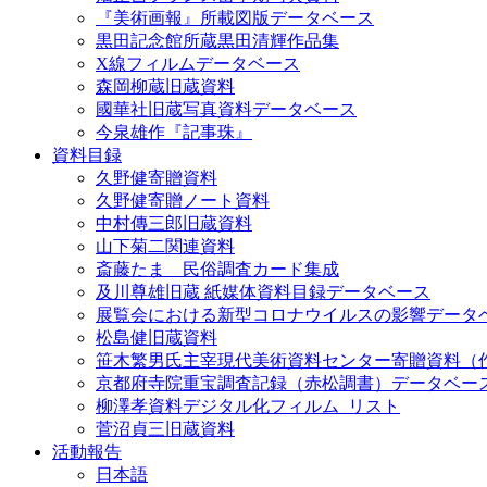
『美術画報』所載図版データベース
黒田記念館所蔵黒田清輝作品集
X線フィルムデータベース
森岡柳蔵旧蔵資料
國華社旧蔵写真資料データベース
今泉雄作『記事珠』
資料目録
久野健寄贈資料
久野健寄贈ノート資料
中村傳三郎旧蔵資料
山下菊二関連資料
斎藤たま 民俗調査カード集成
及川尊雄旧蔵 紙媒体資料目録データベース
展覧会における新型コロナウイルスの影響データ
松島健旧蔵資料
笹木繁男氏主宰現代美術資料センター寄贈資料（
京都府寺院重宝調査記録（赤松調書）データベー
柳澤孝資料デジタル化フィルム_リスト
菅沼貞三旧蔵資料
活動報告
日本語