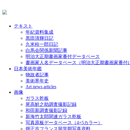
テキスト
年紀資料集成
黒田清輝日記
久米桂一郎日記
白馬会関係新聞記事
明治大正期書画家番付データベース
書画家人名データベース（明治大正期書画家番付
日本美術年鑑
物故者記事
美術界年史
Art news articles
画像
ガラス乾板
尾高鮮之助調査撮影記録
和田新調査撮影記録
新海竹太郎関連ガラス乾板
写真原板データベース（4×5カラー）
畑正吉フランス留学期写真資料