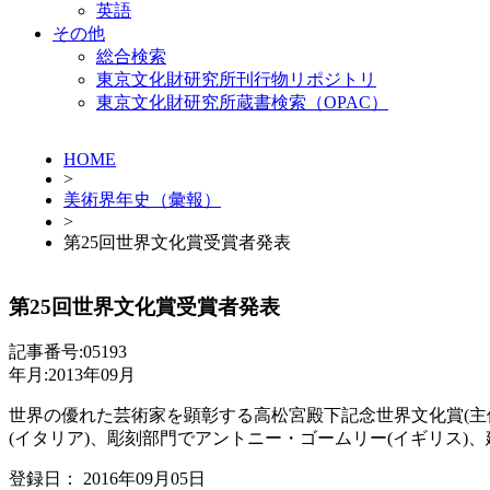
英語
その他
総合検索
東京文化財研究所刊行物リポジトリ
東京文化財研究所蔵書検索（OPAC）
HOME
>
美術界年史（彙報）
>
第25回世界文化賞受賞者発表
第25回世界文化賞受賞者発表
記事番号:05193
年月:2013年09月
世界の優れた芸術家を顕彰する高松宮殿下記念世界文化賞(主
(イタリア)、彫刻部門でアントニー・ゴームリー(イギリス)、
登録日： 2016年09月05日