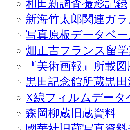
和田新調査撮影記録
新海竹太郎関連ガラ
写真原板データベー
畑正吉フランス留学
『美術画報』所載図
黒田記念館所蔵黒田
X線フィルムデータ
森岡柳蔵旧蔵資料
國華社旧蔵写真資料