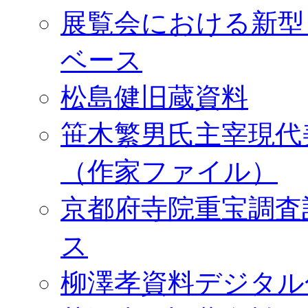
展覧会における新型
ベース
松島健旧蔵資料
笹木繁男氏主宰現代
（作家ファイル）
京都府寺院重宝調査
ス
柳澤孝資料デジタル