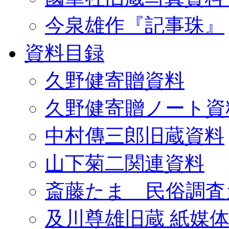
今泉雄作『記事珠』
資料目録
久野健寄贈資料
久野健寄贈ノート資
中村傳三郎旧蔵資料
山下菊二関連資料
斎藤たま 民俗調査
及川尊雄旧蔵 紙媒