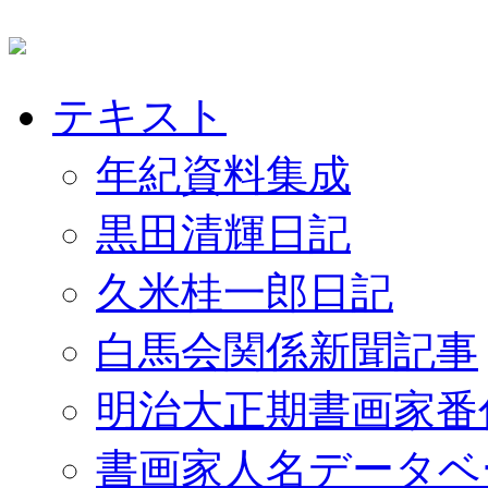
テキスト
年紀資料集成
黒田清輝日記
久米桂一郎日記
白馬会関係新聞記事
明治大正期書画家番
書画家人名データベ