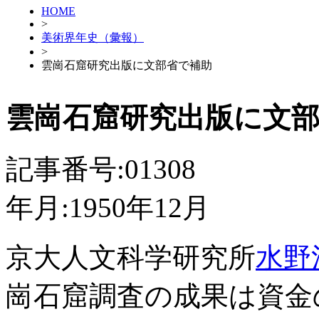
HOME
>
美術界年史（彙報）
>
雲崗石窟研究出版に文部省で補助
雲崗石窟研究出版に文
記事番号:01308
年月:1950年12月
京大人文科学研究所
水野
崗石窟調査の成果は資金