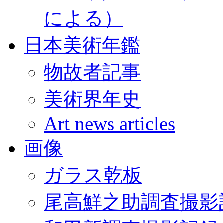
による）
日本美術年鑑
物故者記事
美術界年史
Art news articles
画像
ガラス乾板
尾高鮮之助調査撮影