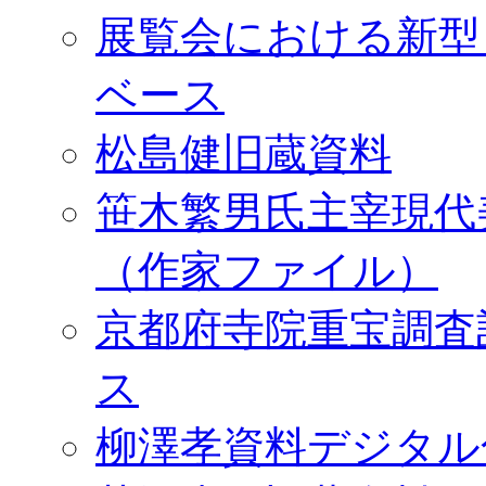
展覧会における新型
ベース
松島健旧蔵資料
笹木繁男氏主宰現代
（作家ファイル）
京都府寺院重宝調査
ス
柳澤孝資料デジタル