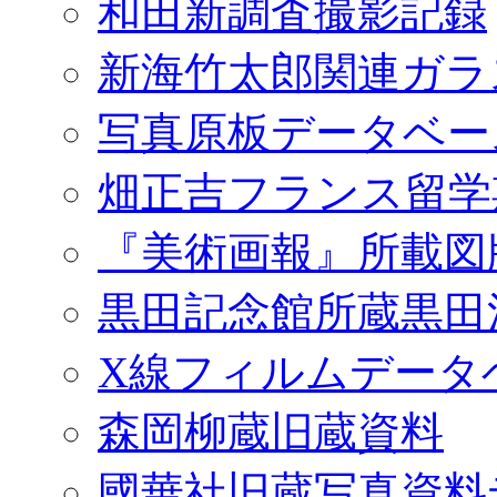
和田新調査撮影記録
新海竹太郎関連ガラ
写真原板データベー
畑正吉フランス留学
『美術画報』所載図
黒田記念館所蔵黒田
X線フィルムデータ
森岡柳蔵旧蔵資料
國華社旧蔵写真資料