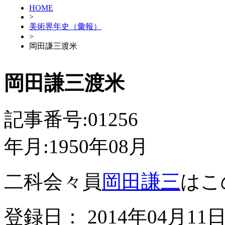
HOME
>
美術界年史（彙報）
>
岡田謙三渡米
岡田謙三渡米
記事番号:01256
年月:1950年08月
二科会々員
岡田謙三
はこ
登録日： 2014年04月11