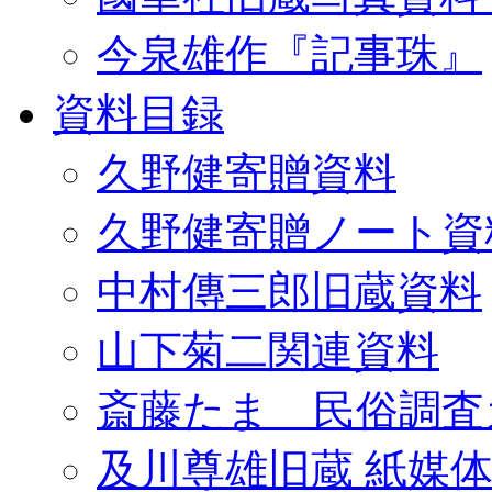
今泉雄作『記事珠』
資料目録
久野健寄贈資料
久野健寄贈ノート資
中村傳三郎旧蔵資料
山下菊二関連資料
斎藤たま 民俗調査
及川尊雄旧蔵 紙媒