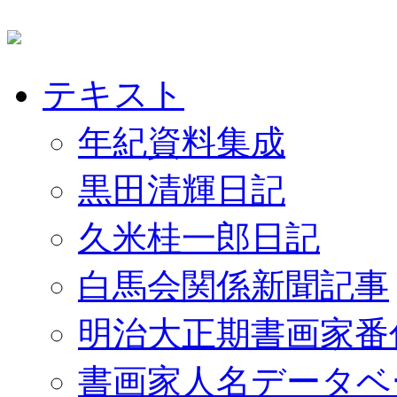
テキスト
年紀資料集成
黒田清輝日記
久米桂一郎日記
白馬会関係新聞記事
明治大正期書画家番
書画家人名データベ