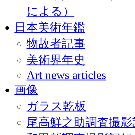
による）
日本美術年鑑
物故者記事
美術界年史
Art news articles
画像
ガラス乾板
尾高鮮之助調査撮影