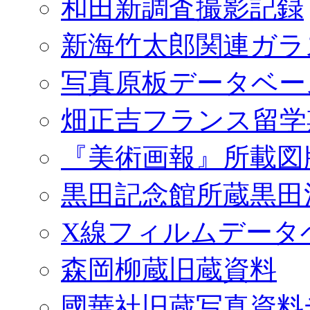
和田新調査撮影記録
新海竹太郎関連ガラ
写真原板データベー
畑正吉フランス留学
『美術画報』所載図
黒田記念館所蔵黒田
X線フィルムデータ
森岡柳蔵旧蔵資料
國華社旧蔵写真資料