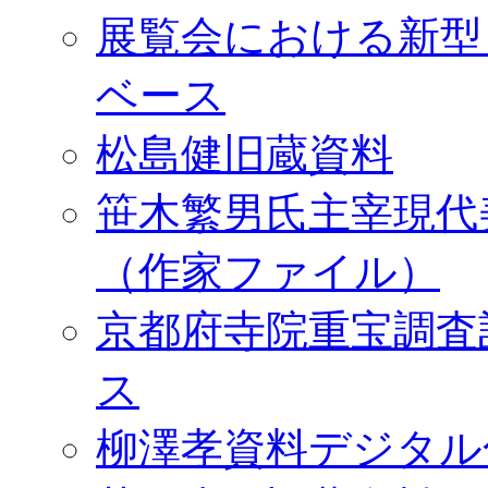
展覧会における新型
ベース
松島健旧蔵資料
笹木繁男氏主宰現代
（作家ファイル）
京都府寺院重宝調査
ス
柳澤孝資料デジタル