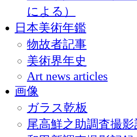
による）
日本美術年鑑
物故者記事
美術界年史
Art news articles
画像
ガラス乾板
尾高鮮之助調査撮影