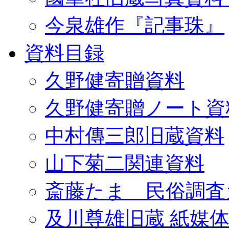
今泉雄作『記事珠』
資料目録
久野健寄贈資料
久野健寄贈ノート資
中村傳三郎旧蔵資料
山下菊二関連資料
斎藤たま 民俗調査
及川尊雄旧蔵 紙媒