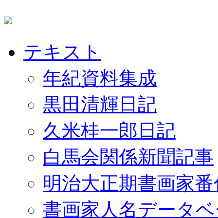
テキスト
年紀資料集成
黒田清輝日記
久米桂一郎日記
白馬会関係新聞記事
明治大正期書画家番
書画家人名データベ