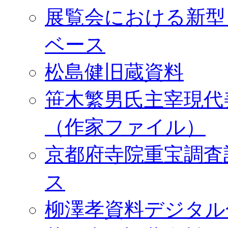
展覧会における新型
ベース
松島健旧蔵資料
笹木繁男氏主宰現代
（作家ファイル）
京都府寺院重宝調査
ス
柳澤孝資料デジタル