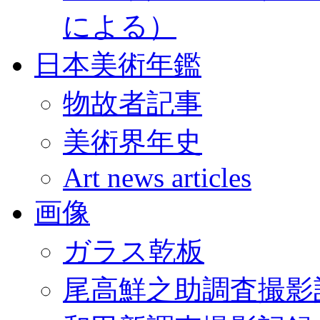
による）
日本美術年鑑
物故者記事
美術界年史
Art news articles
画像
ガラス乾板
尾高鮮之助調査撮影