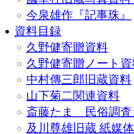
今泉雄作『記事珠』
資料目録
久野健寄贈資料
久野健寄贈ノート資
中村傳三郎旧蔵資料
山下菊二関連資料
斎藤たま 民俗調査
及川尊雄旧蔵 紙媒