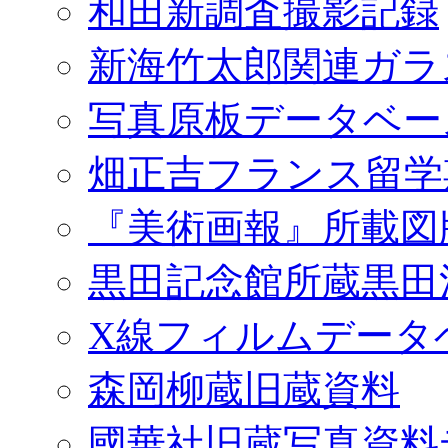
和田新調査撮影記録
新海竹太郎関連ガラ
写真原板データベー
畑正吉フランス留学
『美術画報』所載図
黒田記念館所蔵黒田
X線フィルムデータ
森岡柳蔵旧蔵資料
國華社旧蔵写真資料