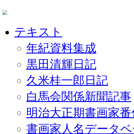
テキスト
年紀資料集成
黒田清輝日記
久米桂一郎日記
白馬会関係新聞記事
明治大正期書画家番
書画家人名データベ