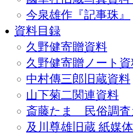
今泉雄作『記事珠』
資料目録
久野健寄贈資料
久野健寄贈ノート資
中村傳三郎旧蔵資料
山下菊二関連資料
斎藤たま 民俗調査
及川尊雄旧蔵 紙媒