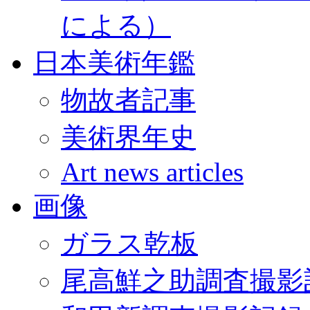
による）
日本美術年鑑
物故者記事
美術界年史
Art news articles
画像
ガラス乾板
尾高鮮之助調査撮影