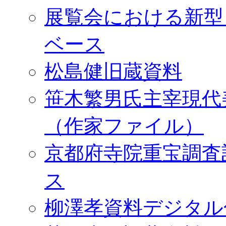
展覧会における新型
ベース
松島健旧蔵資料
笹木繁男氏主宰現代
（作家ファイル）
京都府寺院重宝調査
ス
柳澤孝資料デジタル