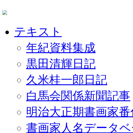
テキスト
年紀資料集成
黒田清輝日記
久米桂一郎日記
白馬会関係新聞記事
明治大正期書画家番
書画家人名データベ