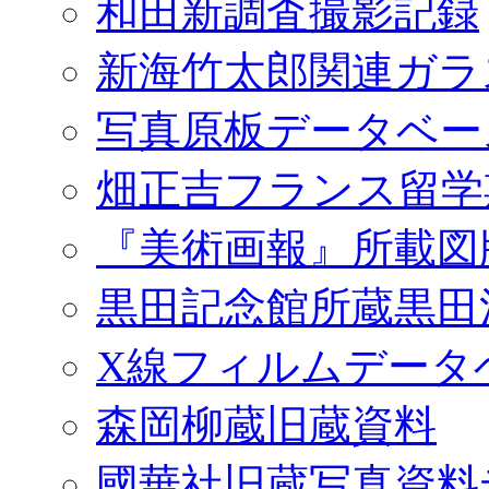
和田新調査撮影記録
新海竹太郎関連ガラ
写真原板データベー
畑正吉フランス留学
『美術画報』所載図
黒田記念館所蔵黒田
X線フィルムデータ
森岡柳蔵旧蔵資料
國華社旧蔵写真資料