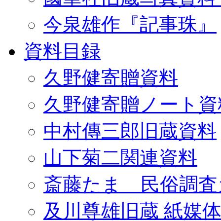
今泉雄作『記事珠』
資料目録
久野健寄贈資料
久野健寄贈ノート資
中村傳三郎旧蔵資料
山下菊二関連資料
斎藤たま 民俗調査
及川尊雄旧蔵 紙媒