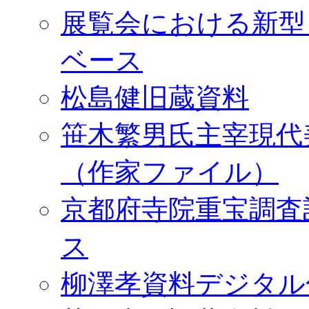
展覧会における新型
ベース
松島健旧蔵資料
笹木繁男氏主宰現代
（作家ファイル）
京都府寺院重宝調査
ス
柳澤孝資料デジタル