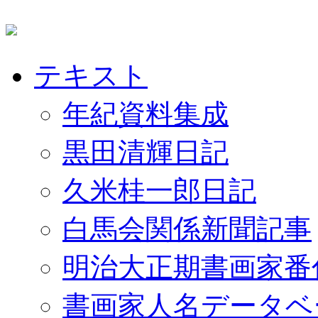
テキスト
年紀資料集成
黒田清輝日記
久米桂一郎日記
白馬会関係新聞記事
明治大正期書画家番
書画家人名データベ