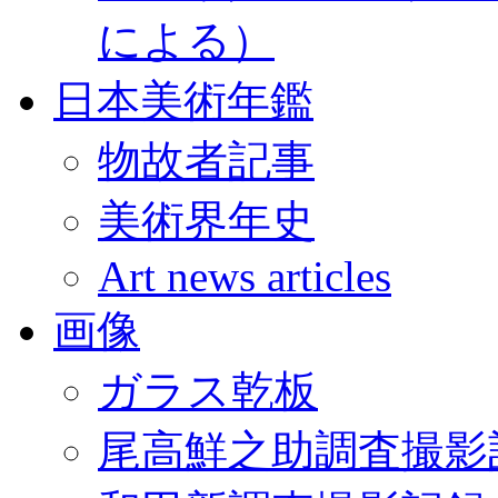
による）
日本美術年鑑
物故者記事
美術界年史
Art news articles
画像
ガラス乾板
尾高鮮之助調査撮影