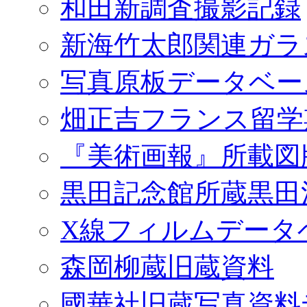
和田新調査撮影記録
新海竹太郎関連ガラ
写真原板データベー
畑正吉フランス留学
『美術画報』所載図
黒田記念館所蔵黒田
X線フィルムデータ
森岡柳蔵旧蔵資料
國華社旧蔵写真資料