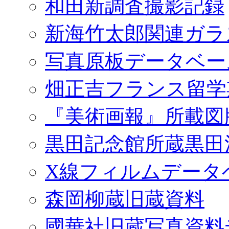
和田新調査撮影記録
新海竹太郎関連ガラ
写真原板データベー
畑正吉フランス留学
『美術画報』所載図
黒田記念館所蔵黒田
X線フィルムデータ
森岡柳蔵旧蔵資料
國華社旧蔵写真資料