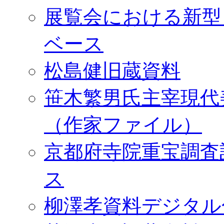
展覧会における新型
ベース
松島健旧蔵資料
笹木繁男氏主宰現代
（作家ファイル）
京都府寺院重宝調査
ス
柳澤孝資料デジタル