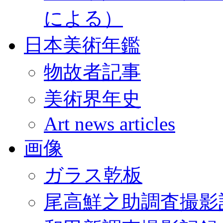
による）
日本美術年鑑
物故者記事
美術界年史
Art news articles
画像
ガラス乾板
尾高鮮之助調査撮影