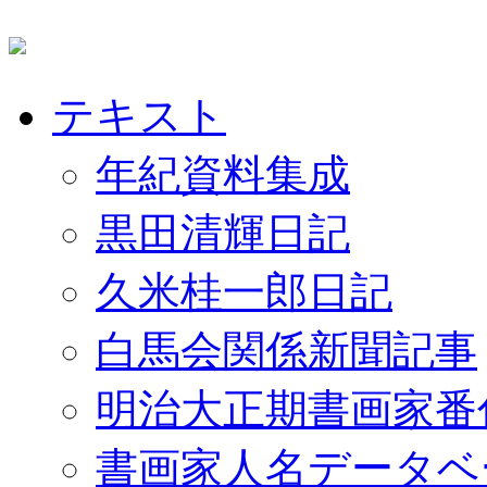
テキスト
年紀資料集成
黒田清輝日記
久米桂一郎日記
白馬会関係新聞記事
明治大正期書画家番
書画家人名データベ