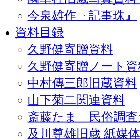
今泉雄作『記事珠』
資料目録
久野健寄贈資料
久野健寄贈ノート資
中村傳三郎旧蔵資料
山下菊二関連資料
斎藤たま 民俗調査
及川尊雄旧蔵 紙媒