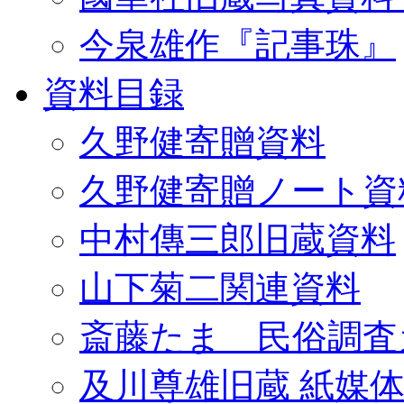
今泉雄作『記事珠』
資料目録
久野健寄贈資料
久野健寄贈ノート資
中村傳三郎旧蔵資料
山下菊二関連資料
斎藤たま 民俗調査
及川尊雄旧蔵 紙媒