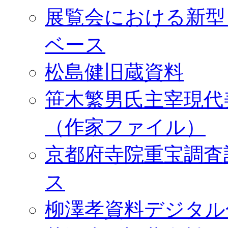
展覧会における新型
ベース
松島健旧蔵資料
笹木繁男氏主宰現代
（作家ファイル）
京都府寺院重宝調査
ス
柳澤孝資料デジタル