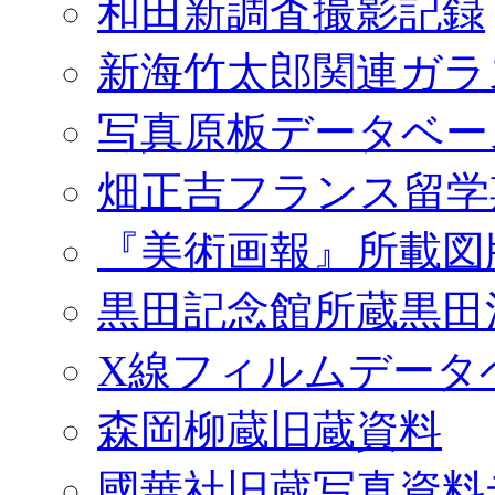
和田新調査撮影記録
新海竹太郎関連ガラ
写真原板データベー
畑正吉フランス留学
『美術画報』所載図
黒田記念館所蔵黒田
X線フィルムデータ
森岡柳蔵旧蔵資料
國華社旧蔵写真資料