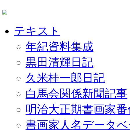
テキスト
年紀資料集成
黒田清輝日記
久米桂一郎日記
白馬会関係新聞記事
明治大正期書画家番
書画家人名データベ