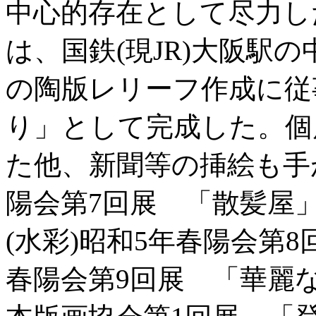
中心的存在として尽力し
は、国鉄(現JR)大阪駅
の陶版レリーフ作成に従
り」として完成した。個
た他、新聞等の挿絵も手
陽会第7回展 「散髪屋
(水彩)昭和5年春陽会第
春陽会第9回展 「華麗