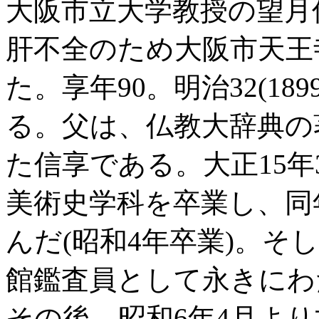
大阪市立大学教授の望月信
肝不全のため大阪市天王
た。享年90。明治32(18
る。父は、仏教大辞典の
た信享である。大正15
美術史学科を卒業し、同
んだ(昭和4年卒業)。そ
館鑑査員として永きにわ
その後、昭和6年4月よ