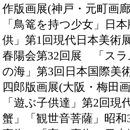
作版画展(神戸・元町画廊
「鳥篭を持つ少女」日本
供」第1回現代日本美術
春陽会第32回展 「ス
の海」第3回日本国際美
四郎版画展(大阪・梅田画
「遊ぶ子供達」第2回現
蟹」「観世音菩薩」昭和3