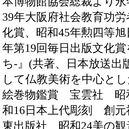
本博物館協会総裁より永
39年大阪府社会教育功
化賞、昭和45年勲四等旭
年第19回毎日出版文化
ち-』(共著、日本放送出
して仏教美術を中心とし
絵巻物鑑賞 宝雲社 昭
和16日本上代彫刻 創元
東出版社 昭和24美の