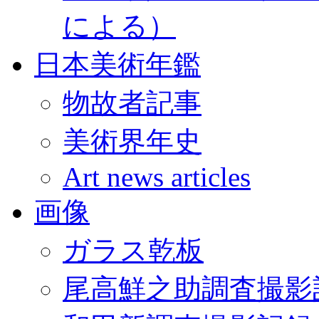
による）
日本美術年鑑
物故者記事
美術界年史
Art news articles
画像
ガラス乾板
尾高鮮之助調査撮影