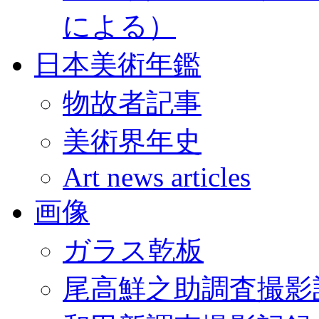
による）
日本美術年鑑
物故者記事
美術界年史
Art news articles
画像
ガラス乾板
尾高鮮之助調査撮影