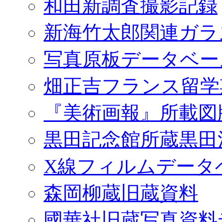
和田新調査撮影記録
新海竹太郎関連ガラ
写真原板データベー
畑正吉フランス留学
『美術画報』所載図
黒田記念館所蔵黒田
X線フィルムデータ
森岡柳蔵旧蔵資料
國華社旧蔵写真資料