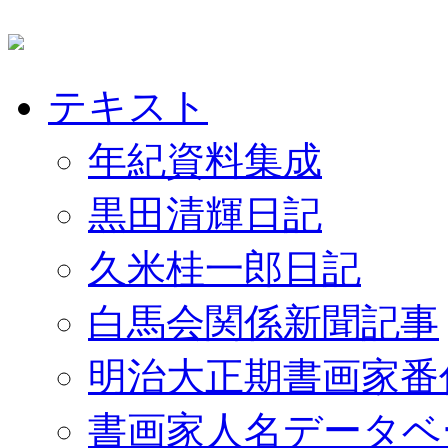
テキスト
年紀資料集成
黒田清輝日記
久米桂一郎日記
白馬会関係新聞記事
明治大正期書画家番
書画家人名データベ