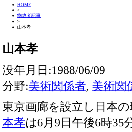
HOME
>
物故者記事
>
山本孝
山本孝
没年月日:1988/06/09
分野:
美術関係者
,
美術関
東京画廊を設立し日本の
本孝
は6月9日午後6時3