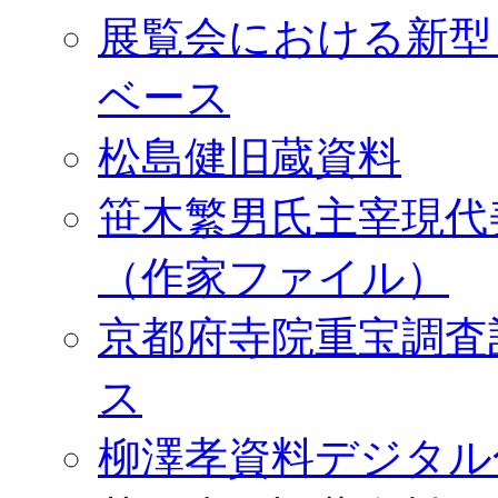
展覧会における新型
ベース
松島健旧蔵資料
笹木繁男氏主宰現代
（作家ファイル）
京都府寺院重宝調査
ス
柳澤孝資料デジタル