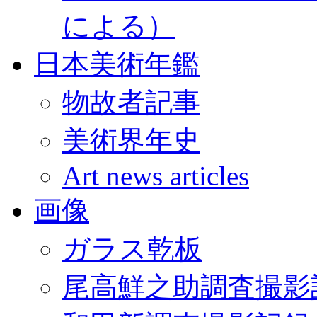
による）
日本美術年鑑
物故者記事
美術界年史
Art news articles
画像
ガラス乾板
尾高鮮之助調査撮影