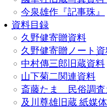
今泉雄作『記事珠』
資料目録
久野健寄贈資料
久野健寄贈ノート資
中村傳三郎旧蔵資料
山下菊二関連資料
斎藤たま 民俗調査
及川尊雄旧蔵 紙媒