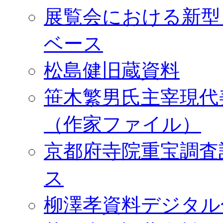
展覧会における新型
ベース
松島健旧蔵資料
笹木繁男氏主宰現代
（作家ファイル）
京都府寺院重宝調査
ス
柳澤孝資料デジタル