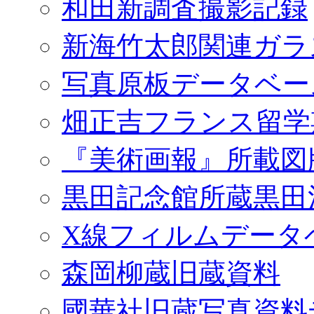
和田新調査撮影記録
新海竹太郎関連ガラ
写真原板データベー
畑正吉フランス留学
『美術画報』所載図
黒田記念館所蔵黒田
X線フィルムデータ
森岡柳蔵旧蔵資料
國華社旧蔵写真資料