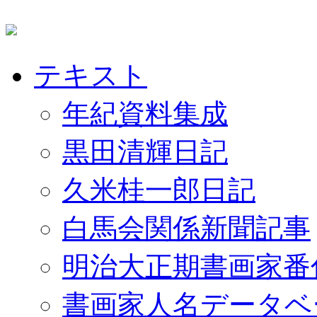
テキスト
年紀資料集成
黒田清輝日記
久米桂一郎日記
白馬会関係新聞記事
明治大正期書画家番
書画家人名データベ