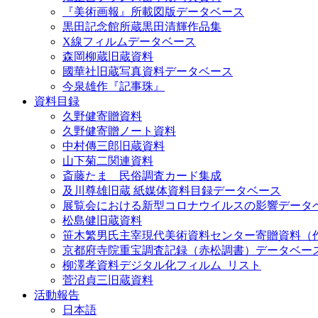
『美術画報』所載図版データベース
黒田記念館所蔵黒田清輝作品集
X線フィルムデータベース
森岡柳蔵旧蔵資料
國華社旧蔵写真資料データベース
今泉雄作『記事珠』
資料目録
久野健寄贈資料
久野健寄贈ノート資料
中村傳三郎旧蔵資料
山下菊二関連資料
斎藤たま 民俗調査カード集成
及川尊雄旧蔵 紙媒体資料目録データベース
展覧会における新型コロナウイルスの影響データ
松島健旧蔵資料
笹木繁男氏主宰現代美術資料センター寄贈資料（
京都府寺院重宝調査記録（赤松調書）データベー
柳澤孝資料デジタル化フィルム_リスト
菅沼貞三旧蔵資料
活動報告
日本語