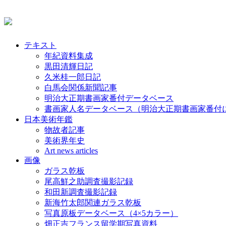
テキスト
年紀資料集成
黒田清輝日記
久米桂一郎日記
白馬会関係新聞記事
明治大正期書画家番付データベース
書画家人名データベース（明治大正期書画家番付
日本美術年鑑
物故者記事
美術界年史
Art news articles
画像
ガラス乾板
尾高鮮之助調査撮影記録
和田新調査撮影記録
新海竹太郎関連ガラス乾板
写真原板データベース（4×5カラー）
畑正吉フランス留学期写真資料