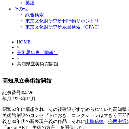
英語
その他
総合検索
東京文化財研究所刊行物リポジトリ
東京文化財研究所蔵書検索（OPAC）
HOME
>
美術界年史（彙報）
>
高知県立美術館開館
高知県立美術館開館
記事番号:04226
年月:1993年11月
昭和62年に構想され、その後建設がすすめられていた高知県
美術館創設のコンセプトにおき、コレクションは大きく三部門
義と80年代の新表現主義の作品、それに
山脇信徳
、
今西中通
「ark of ART 美術の方舟」を開催した。