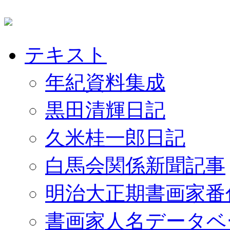
テキスト
年紀資料集成
黒田清輝日記
久米桂一郎日記
白馬会関係新聞記事
明治大正期書画家番
書画家人名データベ