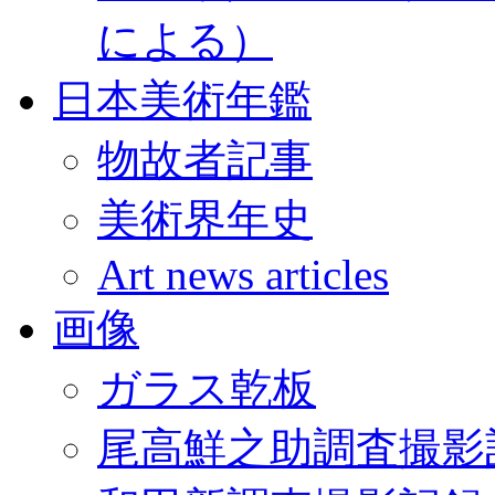
による）
日本美術年鑑
物故者記事
美術界年史
Art news articles
画像
ガラス乾板
尾高鮮之助調査撮影