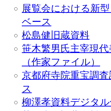
展覧会における新型
ベース
松島健旧蔵資料
笹木繁男氏主宰現代
（作家ファイル）
京都府寺院重宝調査
ス
柳澤孝資料デジタル