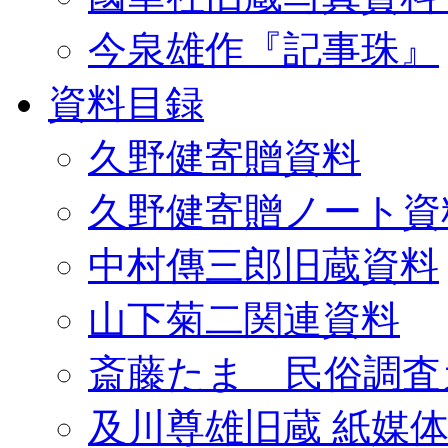
今泉雄作『記事珠』
資料目録
久野健寄贈資料
久野健寄贈ノート資
中村傳三郎旧蔵資料
山下菊二関連資料
斎藤たま 民俗調査
及川尊雄旧蔵 紙媒