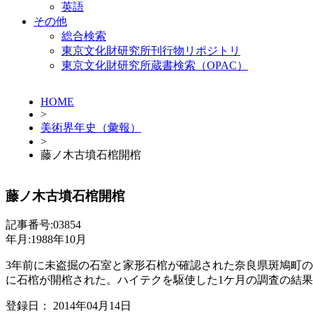
英語
その他
総合検索
東京文化財研究所刊行物リポジトリ
東京文化財研究所蔵書検索（OPAC）
HOME
>
美術界年史（彙報）
>
藤ノ木古墳石棺開棺
藤ノ木古墳石棺開棺
記事番号:03854
年月:1988年10月
3年前に未盗掘の石室と家形石棺が確認された奈良県斑鳩町の
に石棺が開棺された。ハイテクを駆使した1ケ月の調査の結
登録日： 2014年04月14日