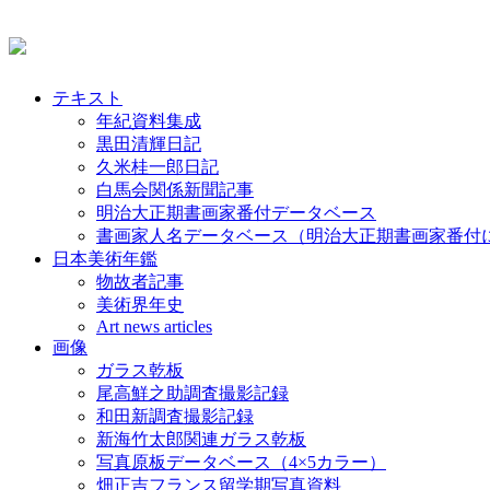
テキスト
年紀資料集成
黒田清輝日記
久米桂一郎日記
白馬会関係新聞記事
明治大正期書画家番付データベース
書画家人名データベース（明治大正期書画家番付
日本美術年鑑
物故者記事
美術界年史
Art news articles
画像
ガラス乾板
尾高鮮之助調査撮影記録
和田新調査撮影記録
新海竹太郎関連ガラス乾板
写真原板データベース（4×5カラー）
畑正吉フランス留学期写真資料