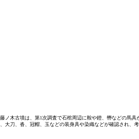
藤ノ木古墳は、第1次調査で石棺周辺に鞍や鐙、轡などの馬具が
果、大刀、沓、冠帽、玉などの装身具や染織などが確認され、