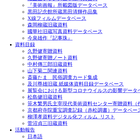
『美術画報』所載図版データベース
黒田記念館所蔵黒田清輝作品集
X線フィルムデータベース
森岡柳蔵旧蔵資料
國華社旧蔵写真資料データベース
今泉雄作『記事珠』
資料目録
久野健寄贈資料
久野健寄贈ノート資料
中村傳三郎旧蔵資料
山下菊二関連資料
斎藤たま 民俗調査カード集成
及川尊雄旧蔵 紙媒体資料目録データベース
展覧会における新型コロナウイルスの影響データ
松島健旧蔵資料
笹木繁男氏主宰現代美術資料センター寄贈資料（
京都府寺院重宝調査記録（赤松調書）データベー
柳澤孝資料デジタル化フィルム_リスト
菅沼貞三旧蔵資料
活動報告
日本語