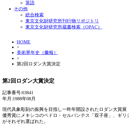
英語
その他
総合検索
東京文化財研究所刊行物リポジトリ
東京文化財研究所蔵書検索（OPAC）
HOME
>
美術界年史（彙報）
>
第2回ロダン大賞決定
第2回ロダン大賞決定
記事番号:03841
年月:1988年08月
現代具象彫刻の振興を目指し一昨年開設されたロダン大賞展
優秀賞にメキシコのペドロ・セルバンテス「双子座」、ギリ
がそれぞれ選ばれた。