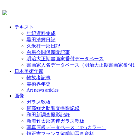
テキスト
年紀資料集成
黒田清輝日記
久米桂一郎日記
白馬会関係新聞記事
明治大正期書画家番付データベース
書画家人名データベース（明治大正期書画家番付
日本美術年鑑
物故者記事
美術界年史
Art news articles
画像
ガラス乾板
尾高鮮之助調査撮影記録
和田新調査撮影記録
新海竹太郎関連ガラス乾板
写真原板データベース（4×5カラー）
畑正吉フランス留学期写真資料