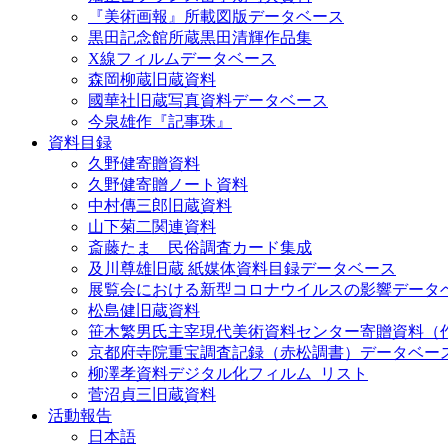
『美術画報』所載図版データベース
黒田記念館所蔵黒田清輝作品集
X線フィルムデータベース
森岡柳蔵旧蔵資料
國華社旧蔵写真資料データベース
今泉雄作『記事珠』
資料目録
久野健寄贈資料
久野健寄贈ノート資料
中村傳三郎旧蔵資料
山下菊二関連資料
斎藤たま 民俗調査カード集成
及川尊雄旧蔵 紙媒体資料目録データベース
展覧会における新型コロナウイルスの影響データ
松島健旧蔵資料
笹木繁男氏主宰現代美術資料センター寄贈資料（
京都府寺院重宝調査記録（赤松調書）データベー
柳澤孝資料デジタル化フィルム_リスト
菅沼貞三旧蔵資料
活動報告
日本語